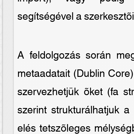
segítségével a szerkesztõi 
A feldolgozás során me
metaadatait (Dublin Core)
szervezhetjük õket (fa st
szerint strukturálhatjuk 
elés tetszõleges mélységb