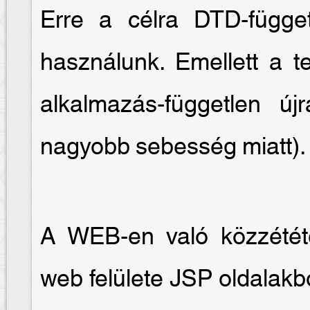
Erre a célra DTD-függet
használunk. Emellett a te
alkalmazás-független új
nagyobb sebesség miatt).
A WEB-en való közzétét
web felülete JSP oldalakb