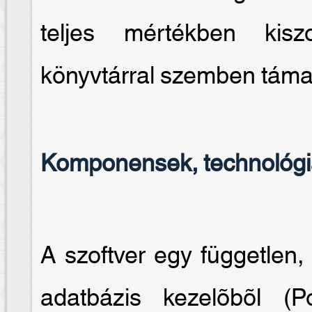
teljes mértékben kiszo
könyvtárral szemben támas
Komponensek, technológ
A szoftver egy független, 
adatbázis kezelõbõl 