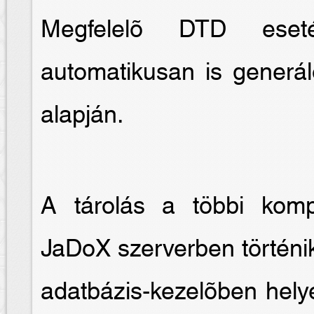
Megfelelõ DTD eseté
automatikusan is generál
alapján.
A tárolás a többi kom
JaDoX szerverben történik
adatbázis-kezelõben hely