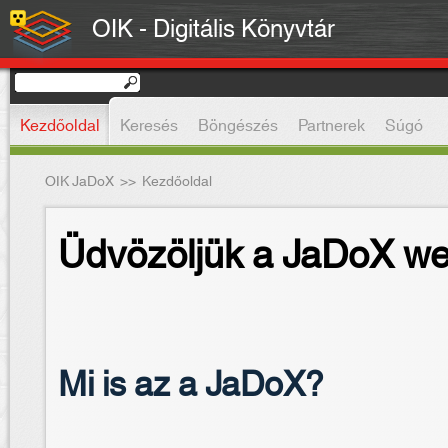
OIK - Digitális Könyvtár
Kezdőoldal
Keresés
Böngészés
Partnerek
Súgó
OIK JaDoX
>>
Kezdőoldal
Üdvözöljük a JaDoX we
Mi is az a JaDoX?