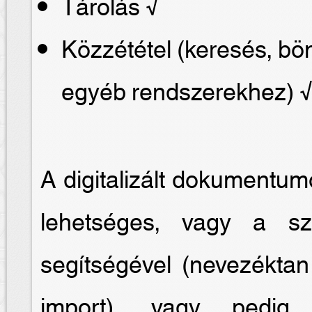
Tárolás √
Közzététel (keresés, b
egyéb rendszerekhez) 
A digitalizált dokumentum
lehetséges, vagy a sze
segítségével (nevezéktan
import), vagy pedig