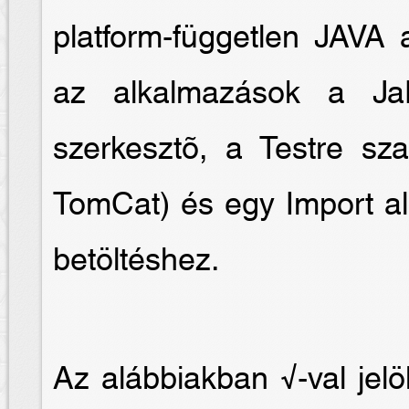
platform-független JAVA 
az alkalmazások a Ja
szerkesztõ, a Testre sz
TomCat) és egy Import al
betöltéshez.
Az alábbiakban √-val jelö