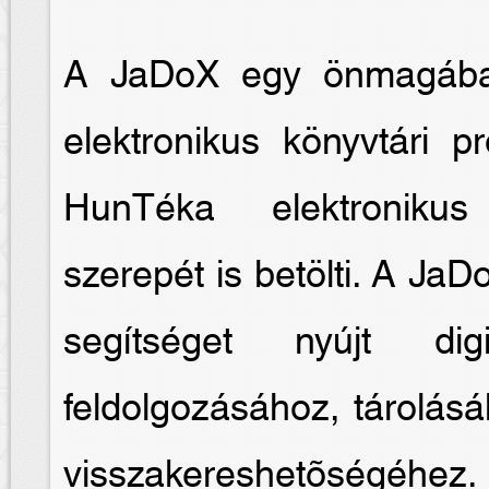
A JaDoX egy önmagában
elektronikus könyvtári 
HunTéka elektronikus
szerepét is betölti. A JaD
segítséget nyújt digi
feldolgozásához, tárolás
visszakereshetõségéhez.