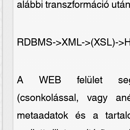
alábbi transzformáció után
RDBMS->XML->(XSL)->
A WEB felület segít
(csonkolással, vagy an
metaadatok és a tartal