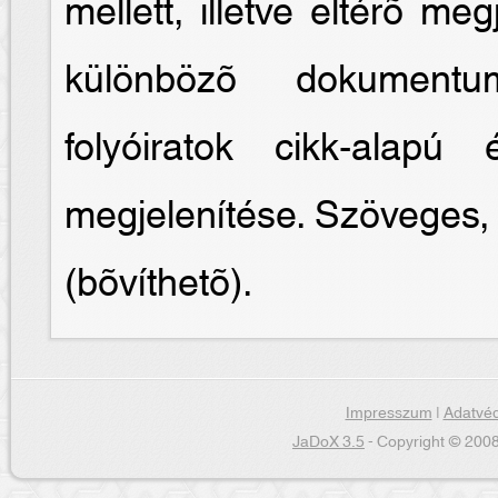
mellett, illetve eltérõ meg
különbözõ dokumentum
folyóiratok cikk-alapú
megjelenítése. Szöveges, 
(bõvíthetõ).
Impresszum
|
Adatvéd
JaDoX 3.5
- Copyright © 2008