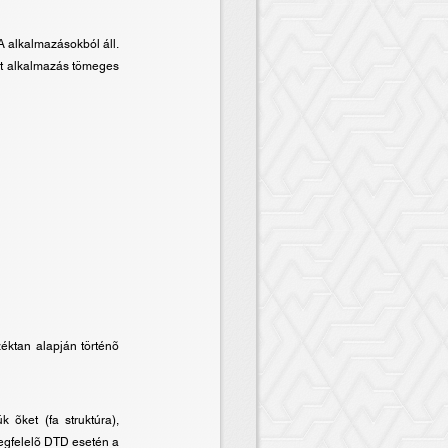
A alkalmazásokból áll.
rt alkalmazás tömeges
éktan alapján történõ
õket (fa struktúra),
Megfelelõ DTD esetén a