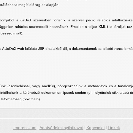
rálódhat a megfelelõ tag-ek alapján.
ntjából a JaDoX szerverben történik, a szerver pedig relációs adatbázis-ke
getlen relációs adatmodellt használunk. Emellett a teljes XML-t is tároljuk (az
besség miatt).
. A JaDoX web felülete JSP oldalakból áll, a dokumentumok az alábbi transzformá
tünk (csonkolással, vagy anélkül), böngészhetünk a metaadatok és a tartalomj
 definiálhatunk a különbözõ dokumentumtípusok esetén (pl.: folyóiratok cikk-alapú 
letölthetõség (bõvíthetõ).
Impresszum
|
Adatvédelmi nyilatkozat
|
Kapcsolat
|
Linkek