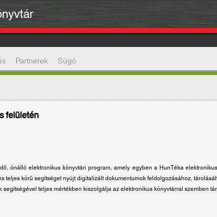
önyvtár
és
Partnerek
Súgó
 felületén
, önálló elektronikus könyvtári program, amely egyben a HunTéka elektroniku
és teljes körû segítséget nyújt digitalizált dokumentumok feldolgozásához, tárolás
 segítségével teljes mértékben kiszolgálja az elektronikus könyvtárral szemben tá