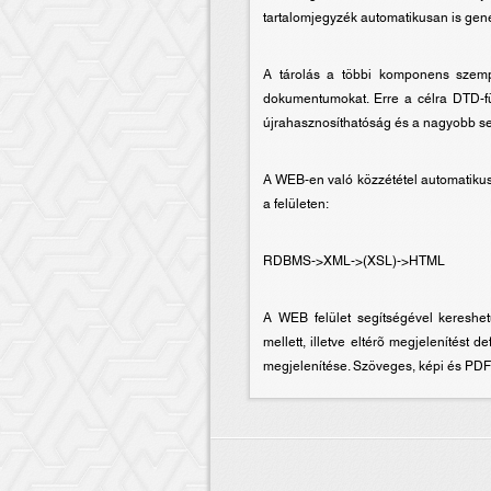
tartalomjegyzék automatikusan is gene
A tárolás a többi komponens szempo
dokumentumokat. Erre a célra DTD-füg
újrahasznosíthatóság és a nagyobb se
A WEB-en való közzététel automatikus
a felületen:
RDBMS->XML->(XSL)->HTML
A WEB felület segítségével kereshe
mellett, illetve eltérõ megjelenítést
megjelenítése. Szöveges, képi és PDF 