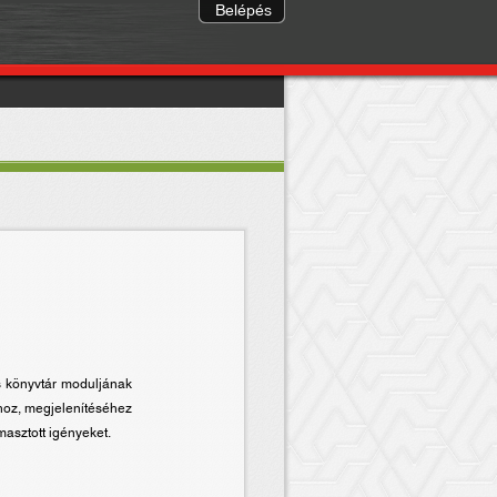
Belépés
s könyvtár moduljának
ához, megjelenítéséhez
masztott igényeket.