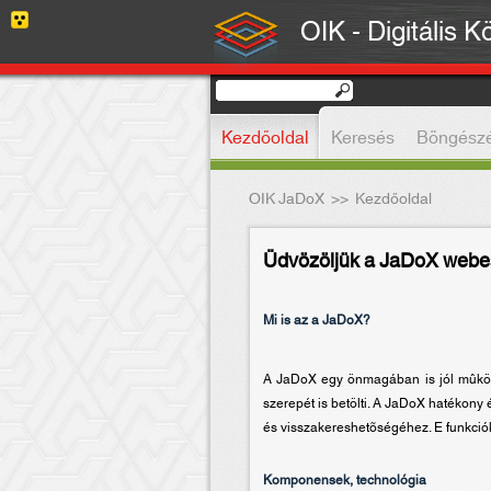
OIK - Digitális K
Kezdőoldal
Keresés
Böngész
OIK JaDoX
>>
Kezdőoldal
Üdvözöljük a JaDoX webes
Mi is az a JaDoX?
A JaDoX egy önmagában is jól mûködõ
szerepét is betölti. A JaDoX hatékony 
és visszakereshetõségéhez. E funkciók
Komponensek, technológia