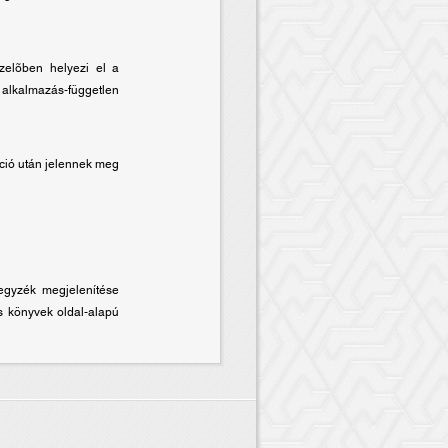
zelõben helyezi el a
 alkalmazás-független
ció után jelennek meg
egyzék megjelenítése
és könyvek oldal-alapú