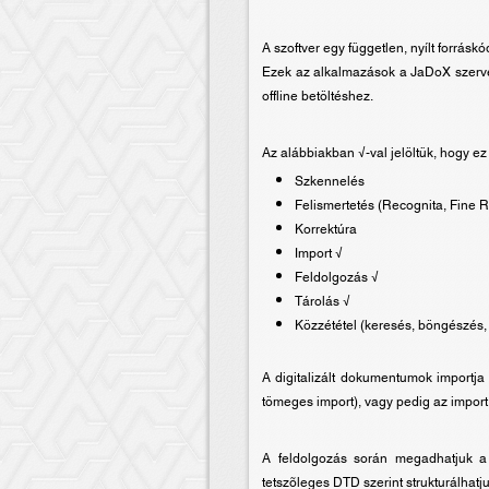
A szoftver egy független, nyílt forrá
Ezek az alkalmazások a JaDoX szerve
offline betöltéshez.
Az alábbiakban √-val jelöltük, hogy ez 
Szkennelés
Felismertetés (Recognita, Fine 
Korrektúra
Import √
Feldolgozás √
Tárolás √
Közzététel (keresés, böngészés
A digitalizált dokumentumok importja
tömeges import), vagy pedig az import
A feldolgozás során megadhatjuk a 
tetszõleges DTD szerint strukturálhat