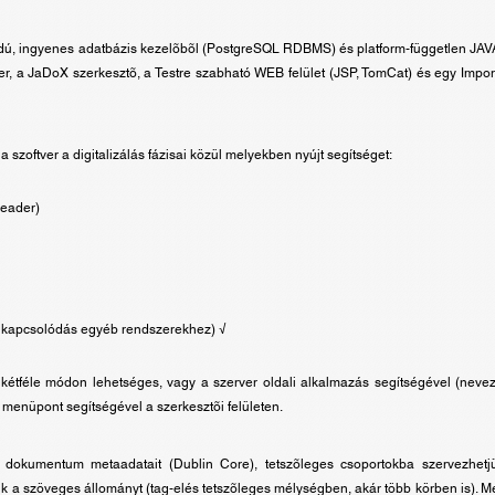
skódú, ingyenes adatbázis kezelõbõl (PostgreSQL RDBMS) és platform-független JAV
r, a JaDoX szerkesztõ, a Testre szabható WEB felület (JSP, TomCat) és egy Impo
a szoftver a digitalizálás fázisai közül melyekben nyújt segítséget:
Reader)
, kapcsolódás egyéb rendszerekhez) √
 kétféle módon lehetséges, vagy a szerver oldali alkalmazás segítségével (nevez
 menüpont segítségével a szerkesztõi felületen.
dokumentum metaadatait (Dublin Core), tetszõleges csoportokba szervezhetjük 
juk a szöveges állományt (tag-elés tetszõleges mélységben, akár több körben is). 