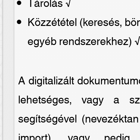
Tárolás √
Közzététel (keresés, b
egyéb rendszerekhez) 
A digitalizált dokumentum
lehetséges, vagy a sze
segítségével (nevezéktan
import), vagy pedig