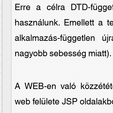
Erre a célra DTD-függet
használunk. Emellett a te
alkalmazás-független új
nagyobb sebesség miatt).
A WEB-en való közzétét
web felülete JSP oldalakb