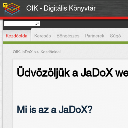
OIK - Digitális Könyvtár
Kezdőoldal
Keresés
Böngészés
Partnerek
Súgó
OIK JaDoX
>>
Kezdőoldal
Üdvözöljük a JaDoX we
Mi is az a JaDoX?