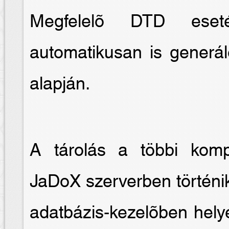
Megfelelõ DTD eseté
automatikusan is generál
alapján.
A tárolás a többi kom
JaDoX szerverben történik
adatbázis-kezelõben hely