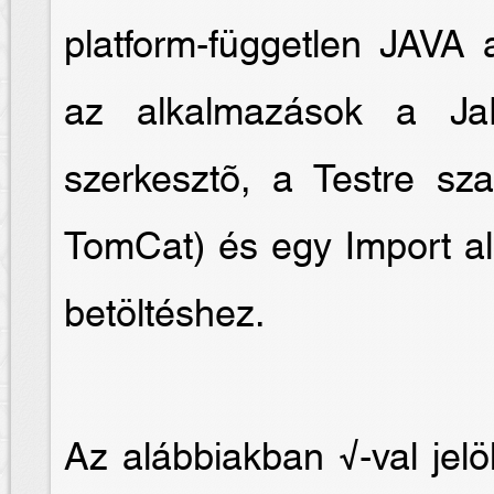
platform-független JAVA 
az alkalmazások a Ja
szerkesztõ, a Testre sz
TomCat) és egy Import al
betöltéshez.
Az alábbiakban √-val jelö