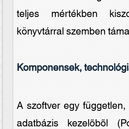
teljes mértékben kiszo
könyvtárral szemben támas
Komponensek, technológ
A szoftver egy független, 
adatbázis kezelõbõl 