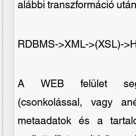
alábbi transzformáció után
RDBMS->XML->(XSL)->
A WEB felület segít
(csonkolással, vagy an
metaadatok és a tartal