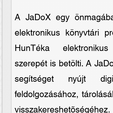
A JaDoX egy önmagában
elektronikus könyvtári 
HunTéka elektronikus
szerepét is betölti. A JaD
segítséget nyújt digi
feldolgozásához, tárolás
visszakereshetõségéhez.