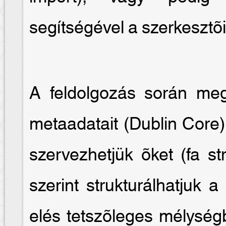
segítségével a szerkesztõi 
A feldolgozás során me
metaadatait (Dublin Core)
szervezhetjük õket (fa st
szerint strukturálhatjuk 
elés tetszõleges mélységb