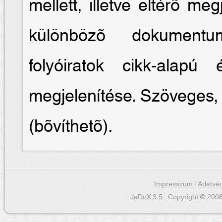
mellett, illetve eltérõ meg
különbözõ dokumentum
folyóiratok cikk-alapú
megjelenítése. Szöveges, 
(bõvíthetõ).
Impresszum
|
Adatvéd
JaDoX 3.5
- Copyright © 2008