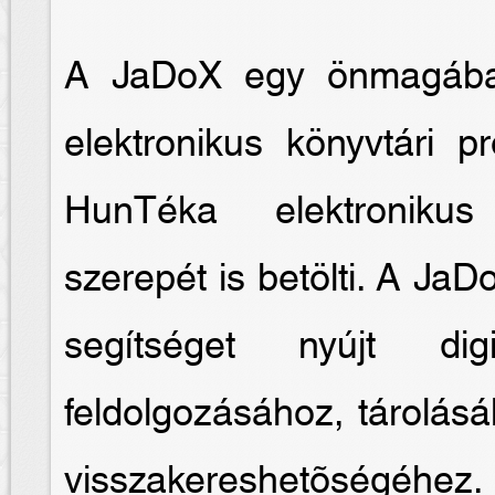
A JaDoX egy önmagában
elektronikus könyvtári 
HunTéka elektronikus
szerepét is betölti. A JaD
segítséget nyújt digi
feldolgozásához, tárolás
visszakereshetõségéhez.