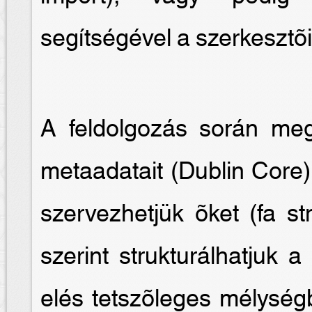
segítségével a szerkesztõi 
A feldolgozás során me
metaadatait (Dublin Core)
szervezhetjük õket (fa st
szerint strukturálhatjuk 
elés tetszõleges mélységb