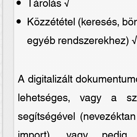
Tárolás √
Közzététel (keresés, b
egyéb rendszerekhez) 
A digitalizált dokumentum
lehetséges, vagy a sze
segítségével (nevezéktan
import), vagy pedig