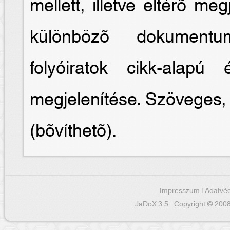
mellett, illetve eltérõ meg
különbözõ dokumentum
folyóiratok cikk-alapú
megjelenítése. Szöveges, 
(bõvíthetõ).
Impresszum
|
Adatvéd
JaDoX 3.5
- Copyright © 2008