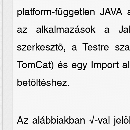
platform-független JAVA 
az alkalmazások a Ja
szerkesztõ, a Testre sz
TomCat) és egy Import al
betöltéshez.
Az alábbiakban √-val jelö