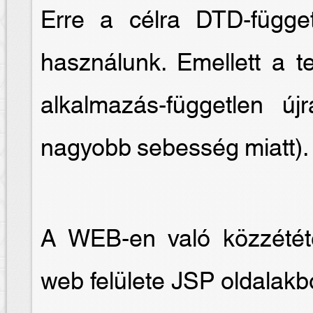
Erre a célra DTD-függet
használunk. Emellett a te
alkalmazás-független új
nagyobb sebesség miatt).
A WEB-en való közzétét
web felülete JSP oldalakb