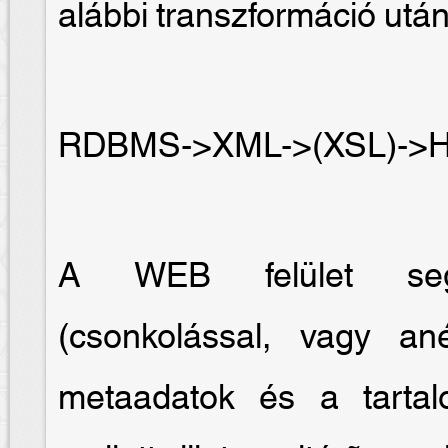
alábbi transzformáció után
RDBMS->XML->(XSL)->
A WEB felület segít
(csonkolással, vagy an
metaadatok és a tartal