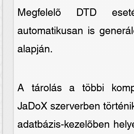
Megfelelõ DTD eseté
automatikusan is generál
alapján.
A tárolás a többi kom
JaDoX szerverben történik
adatbázis-kezelõben hely