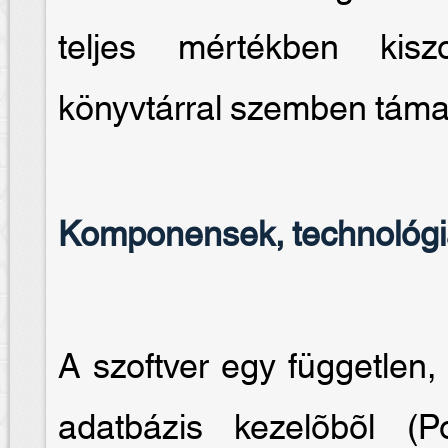
teljes mértékben kiszo
könyvtárral szemben támas
Komponensek, technológ
A szoftver egy független, 
adatbázis kezelõbõl 