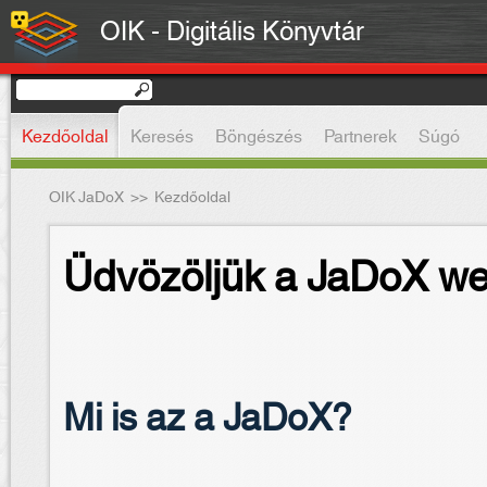
OIK - Digitális Könyvtár
Kezdőoldal
Keresés
Böngészés
Partnerek
Súgó
OIK JaDoX
>>
Kezdőoldal
Üdvözöljük a JaDoX we
Mi is az a JaDoX?