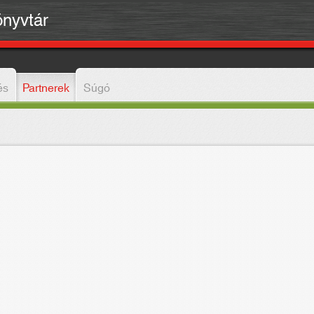
önyvtár
és
Partnerek
Súgó