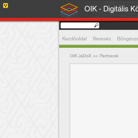
OIK - Digitális K
Kezdőoldal
Keresés
Böngész
OIK JaDoX
>>
Partnerek