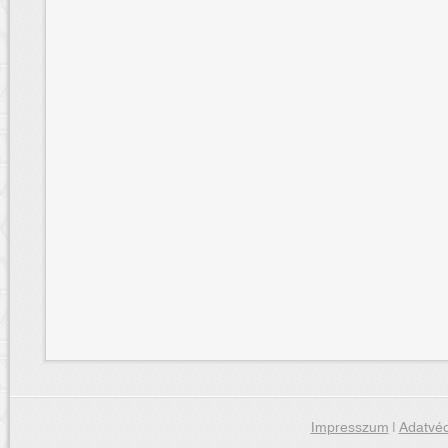
Impresszum
|
Adatvéd