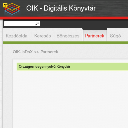
OIK - Digitális Könyvtár
Kezdőoldal
Keresés
Böngészés
Partnerek
Súgó
OIK JaDoX
>>
Partnerek
Országos Idegennyelvű Könyvtár