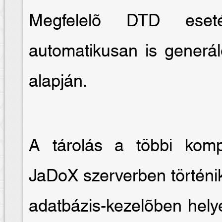
Megfelelõ DTD eseté
automatikusan is generál
alapján.
A tárolás a többi kom
JaDoX szerverben történik
adatbázis-kezelõben hely