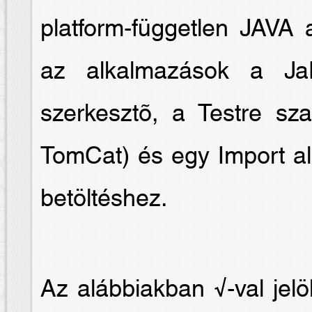
platform-független JAVA 
az alkalmazások a Ja
szerkesztõ, a Testre sz
TomCat) és egy Import al
betöltéshez.
Az alábbiakban √-val jelö