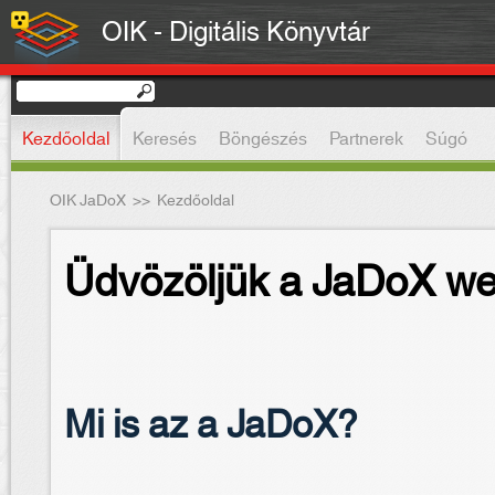
OIK - Digitális Könyvtár
Kezdőoldal
Keresés
Böngészés
Partnerek
Súgó
OIK JaDoX
>>
Kezdőoldal
Üdvözöljük a JaDoX we
Mi is az a JaDoX?