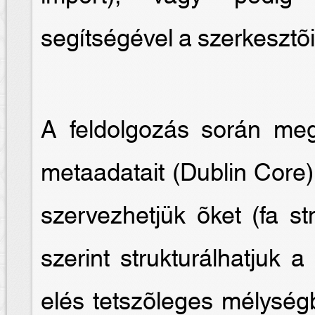
segítségével a szerkesztõi 
A feldolgozás során me
metaadatait (Dublin Core)
szervezhetjük õket (fa st
szerint strukturálhatjuk 
elés tetszõleges mélységb