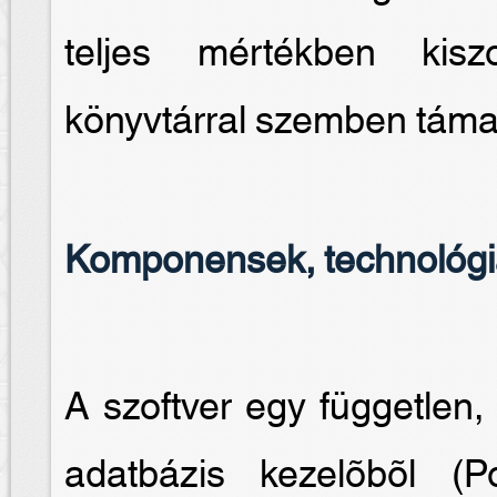
teljes mértékben kiszo
könyvtárral szemben támas
Komponensek, technológ
A szoftver egy független, 
adatbázis kezelõbõl 