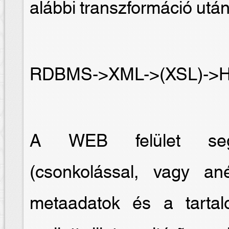
alábbi transzformáció után
RDBMS->XML->(XSL)->
A WEB felület segít
(csonkolással, vagy an
metaadatok és a tartal