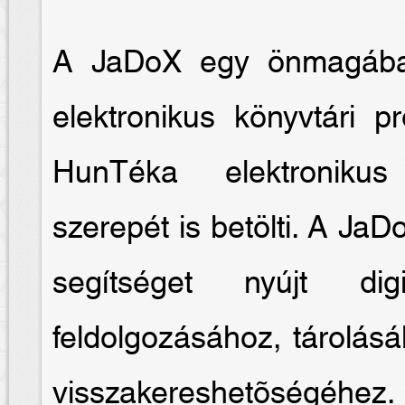
A JaDoX egy önmagában
elektronikus könyvtári 
HunTéka elektronikus
szerepét is betölti. A JaD
segítséget nyújt digi
feldolgozásához, tárolás
visszakereshetõségéhez.