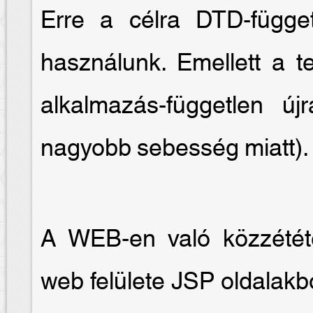
Erre a célra DTD-függet
használunk. Emellett a te
alkalmazás-független új
nagyobb sebesség miatt).
A WEB-en való közzétét
web felülete JSP oldalakb