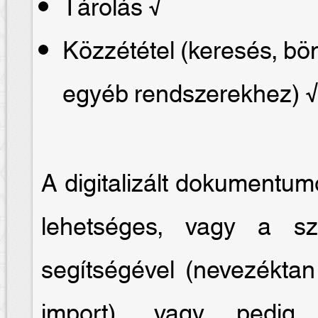
Tárolás √
Közzététel (keresés, b
egyéb rendszerekhez) 
A digitalizált dokumentum
lehetséges, vagy a sze
segítségével (nevezéktan
import), vagy pedig