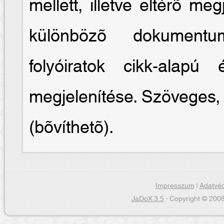
mellett, illetve eltérõ meg
különbözõ dokumentum
folyóiratok cikk-alapú
megjelenítése. Szöveges, 
(bõvíthetõ).
Impresszum
|
Adatvéd
JaDoX 3.5
- Copyright © 2008