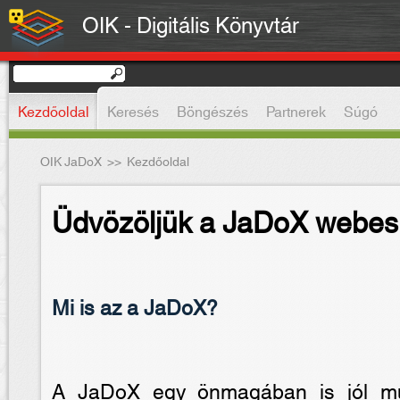
OIK - Digitális Könyvtár
Kezdőoldal
Keresés
Böngészés
Partnerek
Súgó
OIK JaDoX
>>
Kezdőoldal
Üdvözöljük a JaDoX webes 
Mi is az a JaDoX?
A JaDoX egy önmagában is jól mûkö