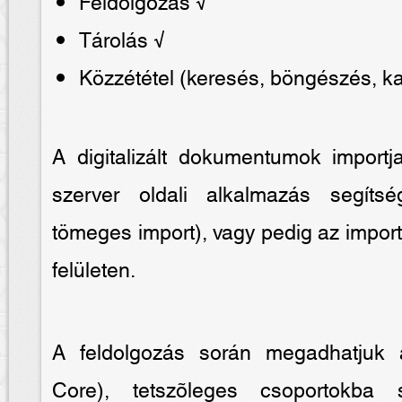
Feldolgozás √
Tárolás √
Közzététel (keresés, böngészés, 
A digitalizált dokumentumok import
szerver oldali alkalmazás segítsé
tömeges import), vagy pedig az impor
felületen.
A feldolgozás során megadhatjuk 
Core), tetszõleges csoportokba s