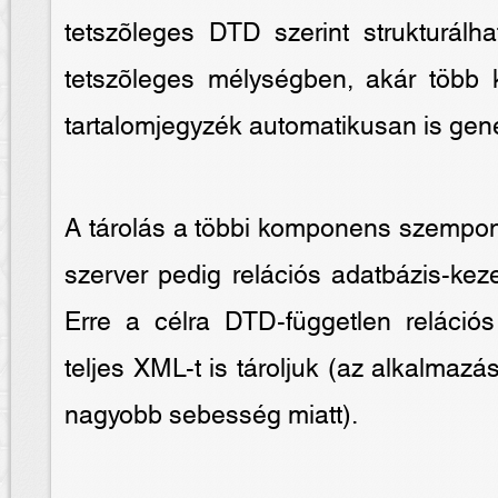
tetszõleges DTD szerint strukturálh
tetszõleges mélységben, akár több 
tartalomjegyzék automatikusan is gene
A tárolás a többi komponens szempont
szerver pedig relációs adatbázis-ke
Erre a célra DTD-független relációs
teljes XML-t is tároljuk (az alkalmaz
nagyobb sebesség miatt).