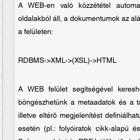
A WEB-en való közzététel automa
oldalakból áll, a dokumentumok az al
a felületen:
RDBMS->XML->(XSL)->HTML
A WEB felület segítségével kereshe
böngészhetünk a metaadatok és a tar
illetve eltérõ megjelenítést definiá
esetén (pl.: folyóiratok cikk-alapú 