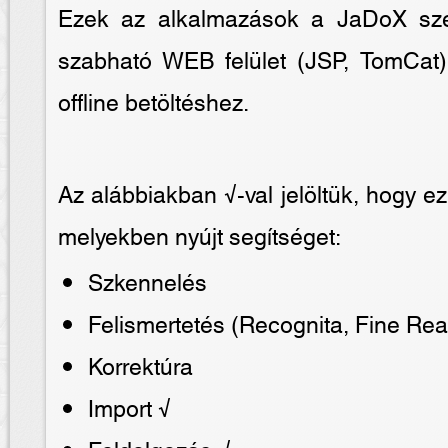
Ezek az alkalmazások a JaDoX szer
szabható WEB felület (JSP, TomCat
offline betöltéshez.
Az alábbiakban √-val jelöltük, hogy ez 
melyekben nyújt segítséget:
Szkennelés
Felismertetés (Recognita, Fine Rea
Korrektúra
Import √