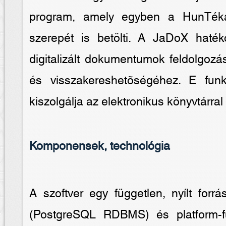
program, amely egyben a HunTéka 
szerepét is betölti. A JaDoX haték
digitalizált dokumentumok feldolgozá
és visszakereshetõségéhez. E funk
kiszolgálja az elektronikus könyvtárra
Komponensek, technológia
A szoftver egy független, nyílt forr
(PostgreSQL RDBMS) és platform-fü