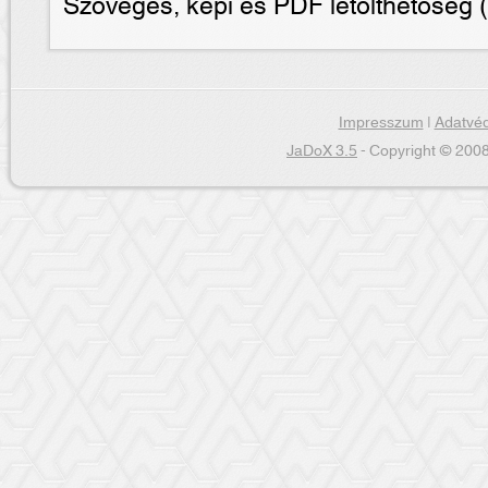
Szöveges, képi és PDF letölthetõség (
Impresszum
|
Adatvéd
JaDoX 3.5
- Copyright © 2008