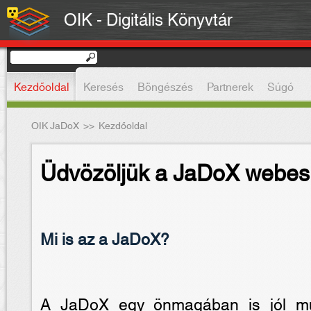
OIK - Digitális Könyvtár
Kezdőoldal
Keresés
Böngészés
Partnerek
Súgó
OIK JaDoX
>>
Kezdőoldal
Üdvözöljük a JaDoX webes 
Mi is az a JaDoX?
A JaDoX egy önmagában is jól mûkö