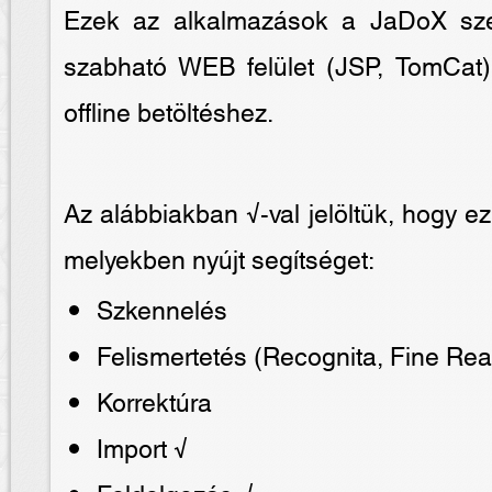
Ezek az alkalmazások a JaDoX szer
szabható WEB felület (JSP, TomCat
offline betöltéshez.
Az alábbiakban √-val jelöltük, hogy ez 
melyekben nyújt segítséget:
Szkennelés
Felismertetés (Recognita, Fine Rea
Korrektúra
Import √