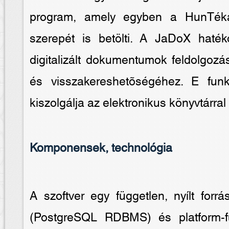
program, amely egyben a HunTéka 
szerepét is betölti. A JaDoX haték
digitalizált dokumentumok feldolgozá
és visszakereshetõségéhez. E funk
kiszolgálja az elektronikus könyvtárra
Komponensek, technológia
A szoftver egy független, nyílt forr
(PostgreSQL RDBMS) és platform-fü