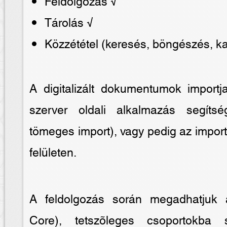
Feldolgozás √
Tárolás √
Közzététel (keresés, böngészés, 
A digitalizált dokumentumok import
szerver oldali alkalmazás segítsé
tömeges import), vagy pedig az impor
felületen.
A feldolgozás során megadhatjuk 
Core), tetszõleges csoportokba s