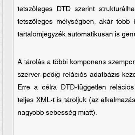
tetszõleges DTD szerint strukturálh
tetszõleges mélységben, akár több 
tartalomjegyzék automatikusan is gene
A tárolás a többi komponens szempont
szerver pedig relációs adatbázis-ke
Erre a célra DTD-független relációs
teljes XML-t is tároljuk (az alkalmaz
nagyobb sebesség miatt).