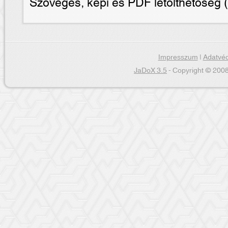
Szöveges, képi és PDF letölthetõség (
Impresszum
|
Adatvéd
JaDoX 3.5
- Copyright © 2008