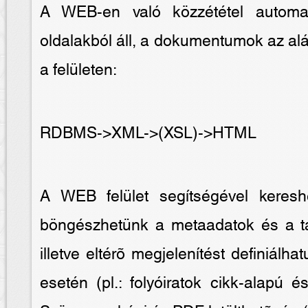
A WEB-en való közzététel automa
oldalakból áll, a dokumentumok az al
a felületen:
RDBMS->XML->(XSL)->HTML
A WEB felület segítségével kereshe
böngészhetünk a metaadatok és a tar
illetve eltérõ megjelenítést definiá
esetén (pl.: folyóiratok cikk-alapú 