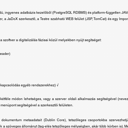
skódú, ingyenes adatbázis kezelõbõl (PostgreSQL RDBMS) és platform-független JAV
r, a JaDoX szerkesztõ, a Testre szabható WEB felület (JSP, TomCat) és egy Impo
a szoftver a digitalizálás fázisai közül melyekben nyújt segítséget:
Reader)
, kapcsolódás egyéb rendszerekhez) √
 kétféle módon lehetséges, vagy a szerver oldali alkalmazás segítségével (nevez
 menüpont segítségével a szerkesztõi felületen.
dokumentum metaadatait (Dublin Core), tetszõleges csoportokba szervezhetjük 
juk a szöveges állományt (tag-elés tetszõleges mélységben, akár több körben is). 