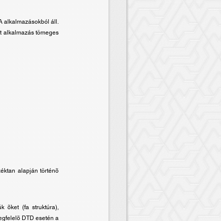
A alkalmazásokból áll.
rt alkalmazás tömeges
éktan alapján történõ
õket (fa struktúra),
Megfelelõ DTD esetén a