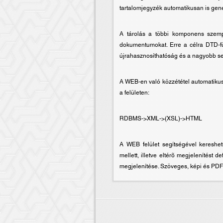
tartalomjegyzék automatikusan is gene
A tárolás a többi komponens szempo
dokumentumokat. Erre a célra DTD-füg
újrahasznosíthatóság és a nagyobb se
A WEB-en való közzététel automatikus
a felületen:
RDBMS->XML->(XSL)->HTML
A WEB felület segítségével kereshe
mellett, illetve eltérõ megjelenítést
megjelenítése. Szöveges, képi és PDF 