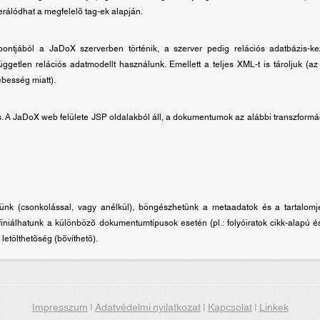
rálódhat a megfelelõ tag-ek alapján.
ntjából a JaDoX szerverben történik, a szerver pedig relációs adatbázis-ke
getlen relációs adatmodellt használunk. Emellett a teljes XML-t is tároljuk (az
besség miatt).
. A JaDoX web felülete JSP oldalakból áll, a dokumentumok az alábbi transzformá
tünk (csonkolással, vagy anélkül), böngészhetünk a metaadatok és a tartalomj
 definiálhatunk a különbözõ dokumentumtípusok esetén (pl.: folyóiratok cikk-alapú 
letölthetõség (bõvíthetõ).
Impresszum
|
Adatvédelmi nyilatkozat
|
Kapcsolat
|
Linkek