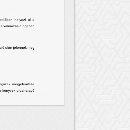
zelõben helyezi el a
 alkalmazás-független
ció után jelennek meg
egyzék megjelenítése
és könyvek oldal-alapú