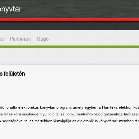
önyvtár
és
Partnerek
Súgó
 felületén
, önálló elektronikus könyvtári program, amely egyben a HunTéka elektroniku
és teljes körû segítséget nyújt digitalizált dokumentumok feldolgozásához, tárolás
 segítségével teljes mértékben kiszolgálja az elektronikus könyvtárral szemben tá