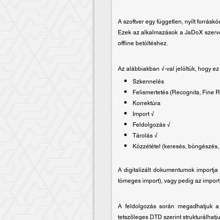
A szoftver egy független, nyílt forrá
Ezek az alkalmazások a JaDoX szerve
offline betöltéshez.
Az alábbiakban √-val jelöltük, hogy ez 
Szkennelés
Felismertetés (Recognita, Fine 
Korrektúra
Import √
Feldolgozás √
Tárolás √
Közzététel (keresés, böngészés
A digitalizált dokumentumok importja
tömeges import), vagy pedig az import
A feldolgozás során megadhatjuk a 
tetszõleges DTD szerint strukturálhat