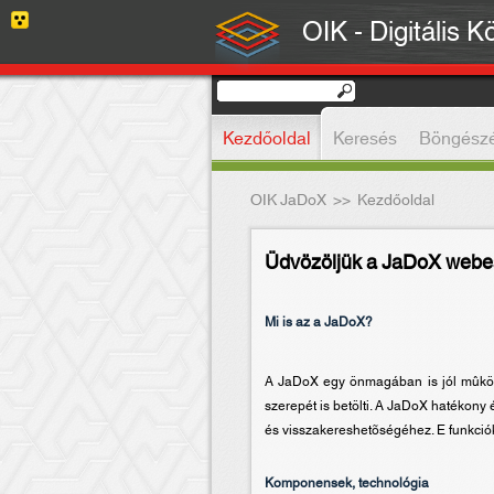
OIK - Digitális K
Kezdőoldal
Keresés
Böngész
OIK JaDoX
>>
Kezdőoldal
Üdvözöljük a JaDoX webes
Mi is az a JaDoX?
A JaDoX egy önmagában is jól mûködõ
szerepét is betölti. A JaDoX hatékony 
és visszakereshetõségéhez. E funkciók
Komponensek, technológia