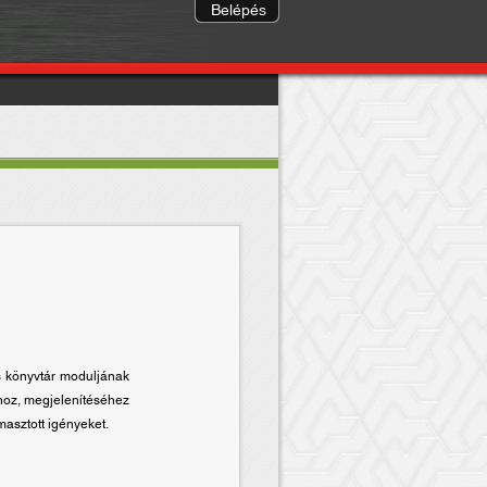
Belépés
s könyvtár moduljának
ához, megjelenítéséhez
masztott igényeket.