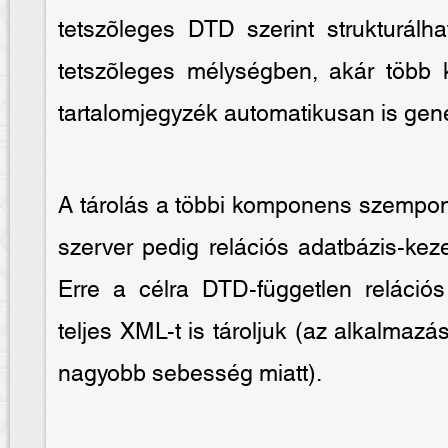
tetszõleges DTD szerint strukturálh
tetszõleges mélységben, akár több 
tartalomjegyzék automatikusan is gene
A tárolás a többi komponens szempont
szerver pedig relációs adatbázis-ke
Erre a célra DTD-független relációs
teljes XML-t is tároljuk (az alkalmaz
nagyobb sebesség miatt).