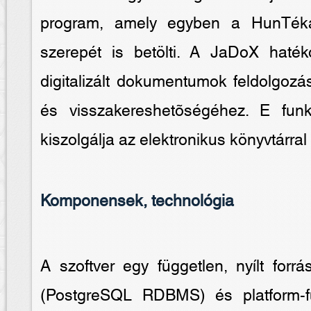
program, amely egyben a HunTéka 
szerepét is betölti. A JaDoX haték
digitalizált dokumentumok feldolgozá
és visszakereshetõségéhez. E funk
kiszolgálja az elektronikus könyvtárra
Komponensek, technológia
A szoftver egy független, nyílt forr
(PostgreSQL RDBMS) és platform-fü