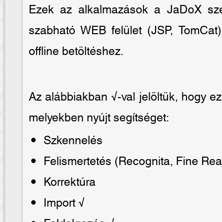
Ezek az alkalmazások a JaDoX szer
szabható WEB felület (JSP, TomCat
offline betöltéshez.
Az alábbiakban √-val jelöltük, hogy ez 
melyekben nyújt segítséget:
Szkennelés
Felismertetés (Recognita, Fine Rea
Korrektúra
Import √