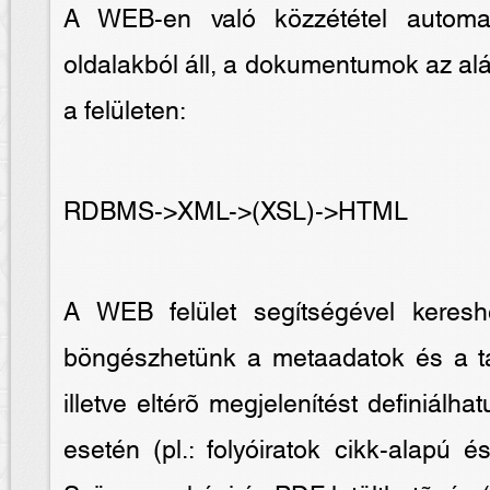
A WEB-en való közzététel automa
oldalakból áll, a dokumentumok az al
a felületen:
RDBMS->XML->(XSL)->HTML
A WEB felület segítségével kereshe
böngészhetünk a metaadatok és a tar
illetve eltérõ megjelenítést definiá
esetén (pl.: folyóiratok cikk-alapú 