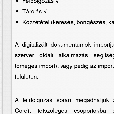
Feldolgozás √
Tárolás √
Közzététel (keresés, böngészés, 
A digitalizált dokumentumok import
szerver oldali alkalmazás segítsé
tömeges import), vagy pedig az impor
felületen.
A feldolgozás során megadhatjuk 
Core), tetszõleges csoportokba s