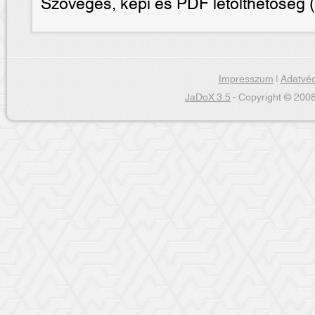
Szöveges, képi és PDF letölthetõség (
Impresszum
|
Adatvéd
JaDoX 3.5
- Copyright © 2008