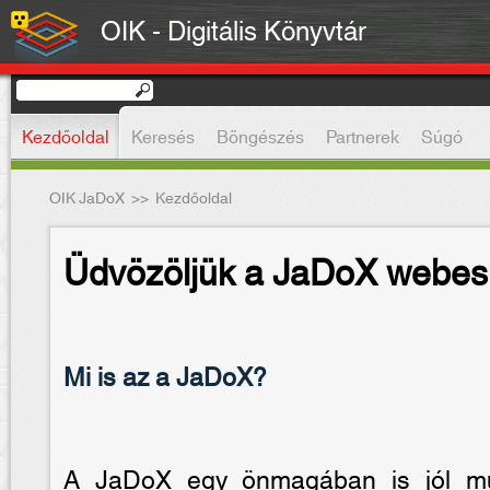
OIK - Digitális Könyvtár
Kezdőoldal
Keresés
Böngészés
Partnerek
Súgó
OIK JaDoX
>>
Kezdőoldal
Üdvözöljük a JaDoX webes 
Mi is az a JaDoX?
A JaDoX egy önmagában is jól mûkö