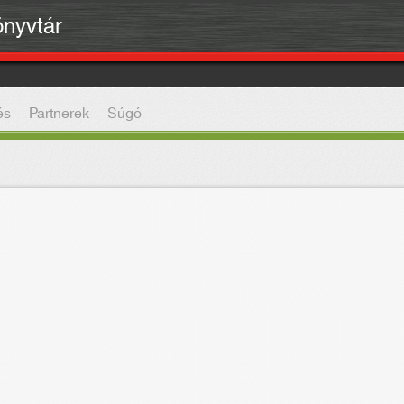
önyvtár
és
Partnerek
Súgó