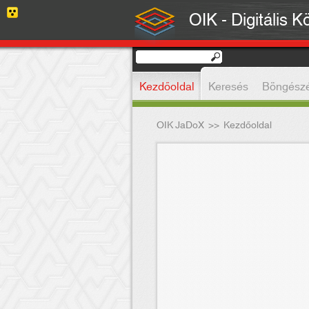
OIK - Digitális K
Kezdőoldal
Keresés
Böngész
OIK JaDoX
>>
Kezdőoldal