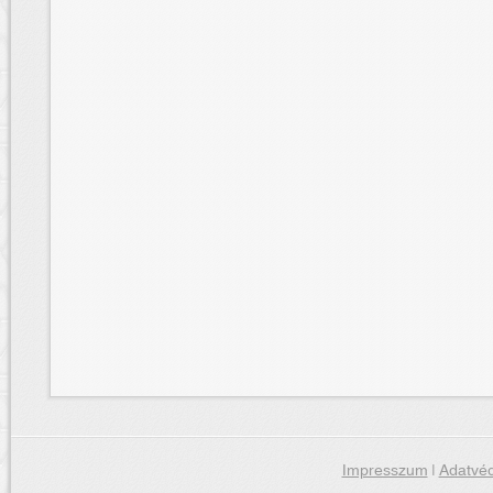
Impresszum
|
Adatvéd