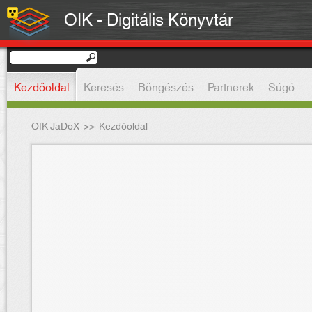
OIK - Digitális Könyvtár
Kezdőoldal
Keresés
Böngészés
Partnerek
Súgó
OIK JaDoX
>>
Kezdőoldal