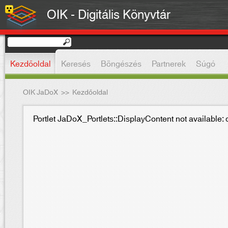
OIK - Digitális Könyvtár
Kezdőoldal
Keresés
Böngészés
Partnerek
Súgó
OIK JaDoX
>>
Kezdőoldal
Portlet JaDoX_Portlets::DisplayContent not available