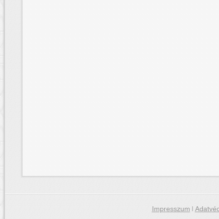
Impresszum
|
Adatvéd