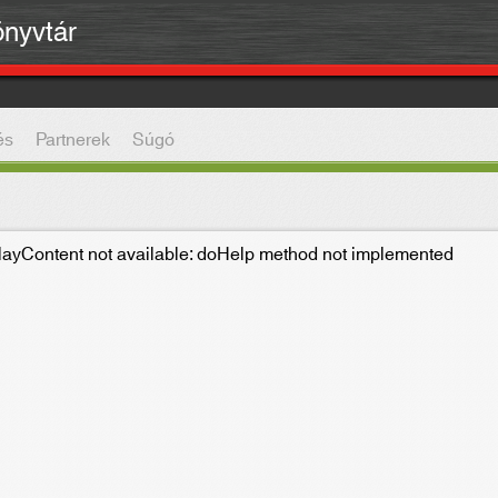
önyvtár
és
Partnerek
Súgó
playContent not available: doHelp method not implemented