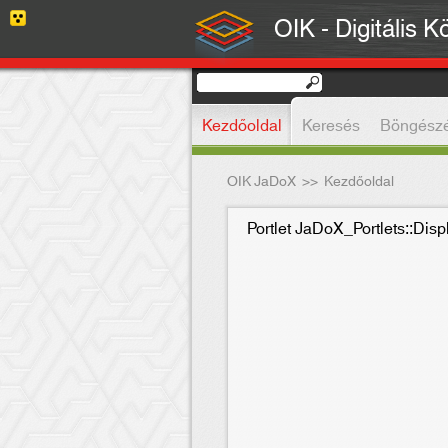
OIK - Digitális K
Kezdőoldal
Keresés
Böngész
OIK JaDoX
>>
Kezdőoldal
Portlet JaDoX_Portlets::Dis