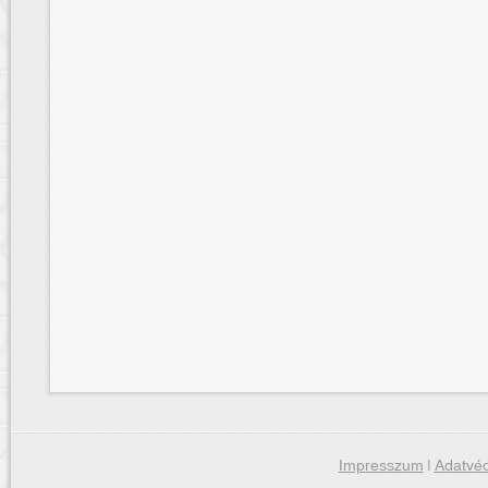
Impresszum
|
Adatvéd