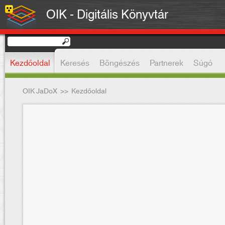
OIK - Digitális Könyvtár
Kezdőoldal
Keresés
Böngészés
Partnerek
Súgó
OIK JaDoX
>>
Kezdőoldal