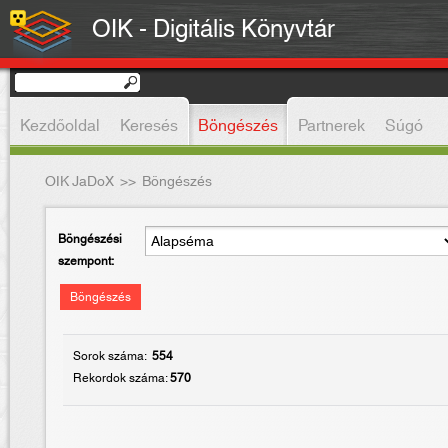
OIK - Digitális Könyvtár
Kezdőoldal
Keresés
Böngészés
Partnerek
Súgó
OIK JaDoX
>>
Böngészés
Böngészési
szempont:
Böngészés
Sorok száma:
554
Rekordok száma:
570