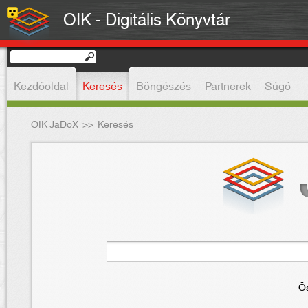
OIK - Digitális Könyvtár
Kezdőoldal
Keresés
Böngészés
Partnerek
Súgó
OIK JaDoX
>>
Keresés
Ös