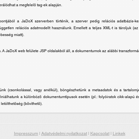
rálódhat a megfelelõ tag-ek alapján.
ntjából a JaDoX szerverben történik, a szerver pedig relációs adatbázis-ke
getlen relációs adatmodellt használunk. Emellett a teljes XML-t is tároljuk (az
besség miatt).
. A JaDoX web felülete JSP oldalakból áll, a dokumentumok az alábbi transzformá
tünk (csonkolással, vagy anélkül), böngészhetünk a metaadatok és a tartalomj
 definiálhatunk a különbözõ dokumentumtípusok esetén (pl.: folyóiratok cikk-alapú 
letölthetõség (bõvíthetõ).
Impresszum
|
Adatvédelmi nyilatkozat
|
Kapcsolat
|
Linkek