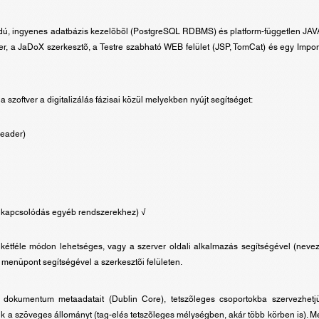
skódú, ingyenes adatbázis kezelõbõl (PostgreSQL RDBMS) és platform-független JAV
r, a JaDoX szerkesztõ, a Testre szabható WEB felület (JSP, TomCat) és egy Impo
a szoftver a digitalizálás fázisai közül melyekben nyújt segítséget:
Reader)
, kapcsolódás egyéb rendszerekhez) √
 kétféle módon lehetséges, vagy a szerver oldali alkalmazás segítségével (nevez
 menüpont segítségével a szerkesztõi felületen.
dokumentum metaadatait (Dublin Core), tetszõleges csoportokba szervezhetjük 
juk a szöveges állományt (tag-elés tetszõleges mélységben, akár több körben is). 