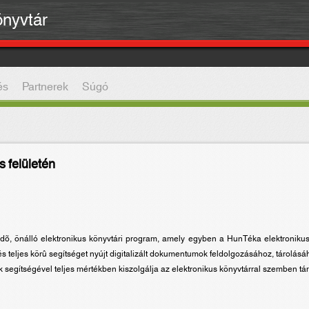
önyvtár
és
Partnerek
Súgó
 felületén
, önálló elektronikus könyvtári program, amely egyben a HunTéka elektroniku
és teljes körû segítséget nyújt digitalizált dokumentumok feldolgozásához, tárolás
 segítségével teljes mértékben kiszolgálja az elektronikus könyvtárral szemben tá