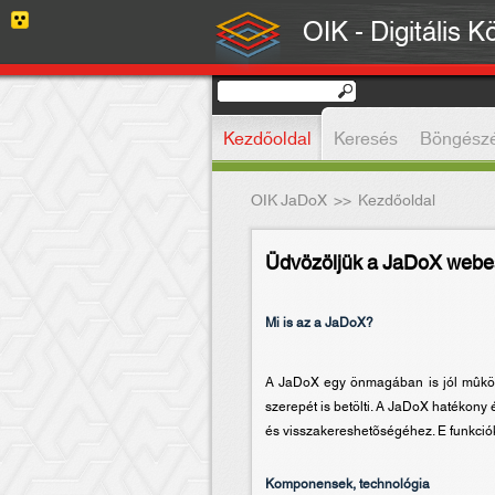
OIK - Digitális K
Kezdőoldal
Keresés
Böngész
OIK JaDoX
>>
Kezdőoldal
Üdvözöljük a JaDoX webes
Mi is az a JaDoX?
A JaDoX egy önmagában is jól mûködõ
szerepét is betölti. A JaDoX hatékony 
és visszakereshetõségéhez. E funkciók
Komponensek, technológia