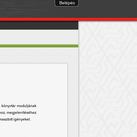
Belépés
s könyvtár moduljának
ához, megjelenítéséhez
masztott igényeket.