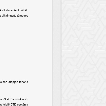
A alkalmazásokból áll.
rt alkalmazás tömeges
éktan alapján történõ
õket (fa struktúra),
Megfelelõ DTD esetén a