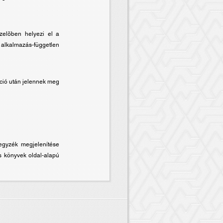
zelõben helyezi el a
 alkalmazás-független
ció után jelennek meg
egyzék megjelenítése
és könyvek oldal-alapú