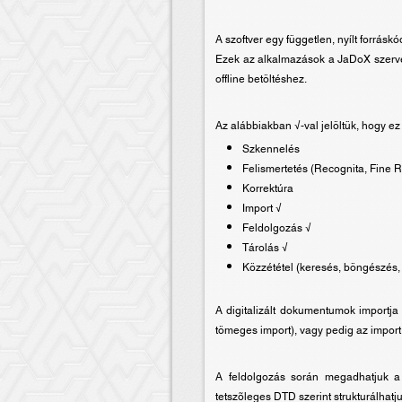
A szoftver egy független, nyílt forrá
Ezek az alkalmazások a JaDoX szerve
offline betöltéshez.
Az alábbiakban √-val jelöltük, hogy ez 
Szkennelés
Felismertetés (Recognita, Fine 
Korrektúra
Import √
Feldolgozás √
Tárolás √
Közzététel (keresés, böngészés
A digitalizált dokumentumok importja
tömeges import), vagy pedig az import
A feldolgozás során megadhatjuk a 
tetszõleges DTD szerint strukturálhat