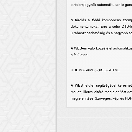
tartalomjegyzék automatikusan is gene
A tárolás a többi komponens szempo
dokumentumokat. Erre a célra DTD-füg
újrahasznosíthatóság és a nagyobb se
A WEB-en való közzététel automatikus
a felületen:
RDBMS->XML->(XSL)->HTML
A WEB felület segítségével kereshe
mellett, illetve eltérõ megjelenítést
megjelenítése. Szöveges, képi és PDF 