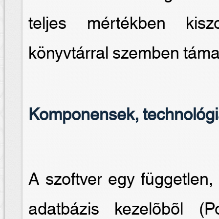
teljes mértékben kiszo
könyvtárral szemben támas
Komponensek, technológ
A szoftver egy független, 
adatbázis kezelõbõl 