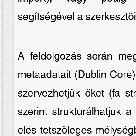
segítségével a szerkesztõi 
A feldolgozás során me
metaadatait (Dublin Core)
szervezhetjük õket (fa st
szerint strukturálhatjuk 
elés tetszõleges mélységb