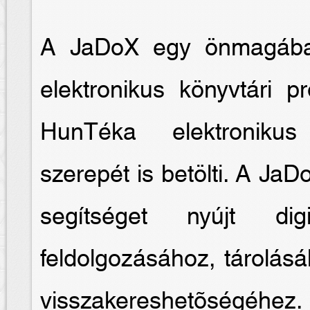
A JaDoX egy önmagában
elektronikus könyvtári 
HunTéka elektronikus
szerepét is betölti. A JaD
segítséget nyújt digi
feldolgozásához, tárolás
visszakereshetõségéhez.