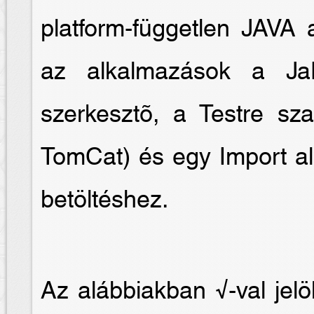
platform-független JAVA 
az alkalmazások a Ja
szerkesztõ, a Testre sz
TomCat) és egy Import al
betöltéshez.
Az alábbiakban √-val jelö