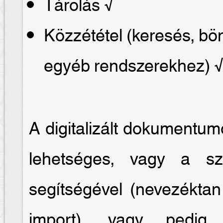
Tárolás √
Közzététel (keresés, b
egyéb rendszerekhez) 
A digitalizált dokumentum
lehetséges, vagy a sze
segítségével (nevezéktan
import), vagy pedig