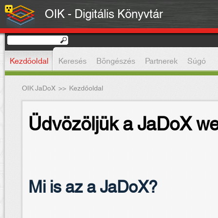
OIK - Digitális Könyvtár
Kezdőoldal
Keresés
Böngészés
Partnerek
Súgó
OIK JaDoX
>>
Kezdőoldal
Üdvözöljük a JaDoX we
Mi is az a JaDoX?