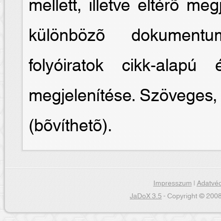
mellett, illetve eltérõ meg
különbözõ dokumentum
folyóiratok cikk-alapú
megjelenítése. Szöveges, 
(bõvíthetõ).
Impresszum
|
Adatvéd
JaDoX 3.5
- Copyright © 2008