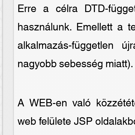
Erre a célra DTD-függet
használunk. Emellett a te
alkalmazás-független új
nagyobb sebesség miatt).
A WEB-en való közzétét
web felülete JSP oldalakb