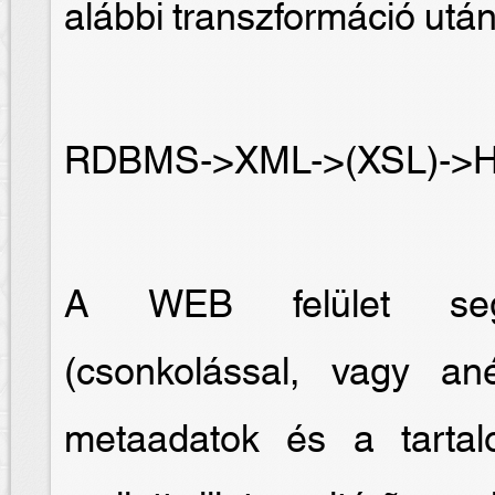
alábbi transzformáció után
RDBMS->XML->(XSL)->
A WEB felület segít
(csonkolással, vagy an
metaadatok és a tartal