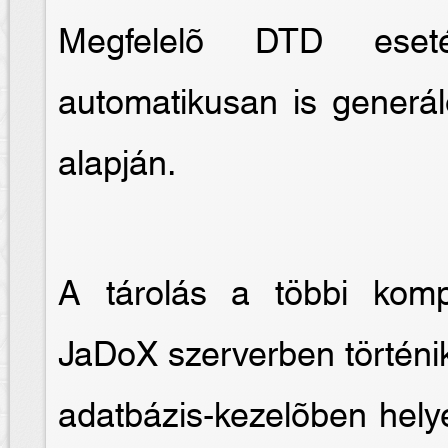
Megfelelõ DTD eseté
automatikusan is generál
alapján.
A tárolás a többi kom
JaDoX szerverben történik
adatbázis-kezelõben hely