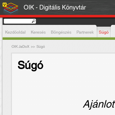
OIK - Digitális Könyvtár
Kezdőoldal
Keresés
Böngészés
Partnerek
Súgó
OIK JaDoX
>>
Súgó
Súgó
Ajánlot