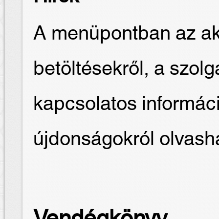
A menüpontban az akt
betöltésekről, a szolg
kapcsolatos informác
újdonságokról olvash