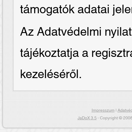
támogatók adatai jel
Az Adatvédelmi nyilat
tájékoztatja a regiszt
kezeléséről.
Impresszum
|
Adatvéd
JaDoX 3.5
- Copyright © 2008