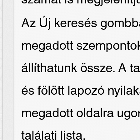
Az Új keresés gombba
megadott szempontok 
állíthatunk össze. A t
és fölött lapozó nyilak
megadott oldalra ugor
találati lista.