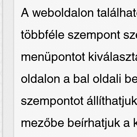
A weboldalon találha
többféle szempont sze
menüpontot kiválaszt
oldalon a bal oldali b
szempontot állíthatjuk
mezőbe beírhatjuk a 