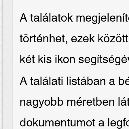
A találatok megjelení
történhet, ezek közöt
két kis ikon segítségé
A találati listában a 
nagyobb méretben láth
dokumentumot a legfo