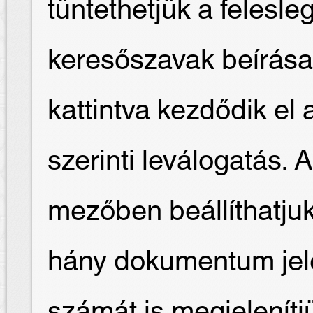
tüntethetjük a felesl
keresőszavak beírása
kattintva kezdődik e
szerinti leválogatás. 
mezőben beállíthatjuk
hány dokumentum jele
számát is megjelenítj