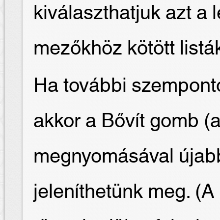
kiválaszthatjuk azt a l
mezőkhöz kötött listák
Ha további szemponto
akkor a Bővít gomb (a
megnyomásával újab
jeleníthetünk meg. (A