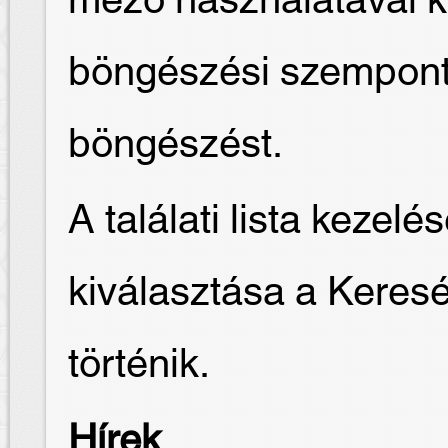
mező használatával k
böngészési szempontot
böngészést.
A találati lista keze
kiválasztása a Keres
történik.
Hírek