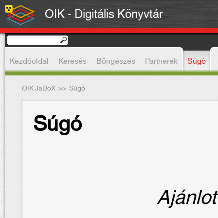
OIK - Digitális Könyvtár
Kezdőoldal
Keresés
Böngészés
Partnerek
Súgó
OIK JaDoX
>>
Súgó
Súgó
Ajánlot