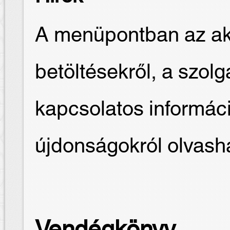
A menüpontban az akt
betöltésekről, a szolg
kapcsolatos informác
újdonságokról olvash