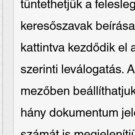
tüntethetjük a felesl
keresőszavak beírása
kattintva kezdődik e
szerinti leválogatás. 
mezőben beállíthatjuk
hány dokumentum jele
számát is megjelenítj