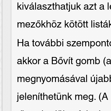
kiválaszthatjuk azt a l
mezőkhöz kötött listák
Ha további szemponto
akkor a Bővít gomb (a
megnyomásával újab
jeleníthetünk meg. (A