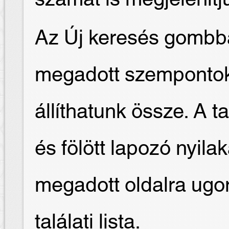
Az Új keresés gombba
megadott szempontok 
állíthatunk össze. A t
és fölött lapozó nyilak
megadott oldalra ugor
találati lista.