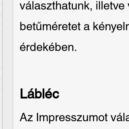
választhatunk, illetve
betűméretet a kénye
érdekében.
Lábléc
Az Impresszumot vála