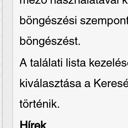
mező használatával k
böngészési szempontot
böngészést.
A találati lista keze
kiválasztása a Keres
történik.
Hírek