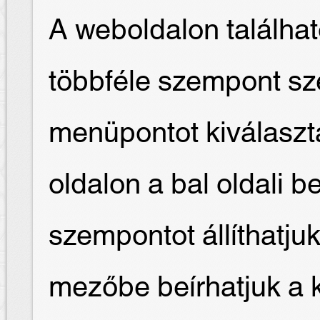
A weboldalon találha
többféle szempont sze
menüpontot kiválaszt
oldalon a bal oldali b
szempontot állíthatjuk
mezőbe beírhatjuk a 