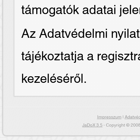
támogatók adatai jel
Az Adatvédelmi nyilat
tájékoztatja a regiszt
kezeléséről.
Impresszum
|
Adatvéd
JaDoX 3.5
- Copyright © 2008