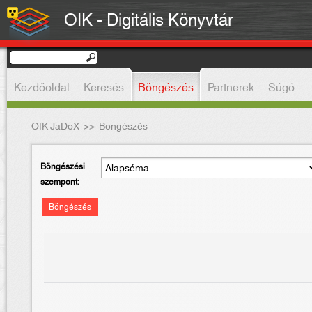
OIK - Digitális Könyvtár
Kezdőoldal
Keresés
Böngészés
Partnerek
Súgó
OIK JaDoX
>>
Böngészés
Böngészési
szempont:
Böngészés