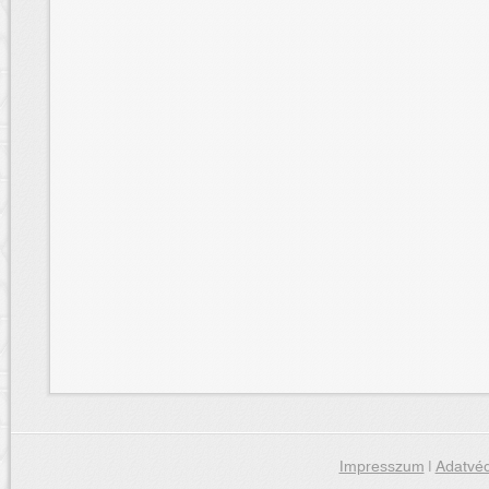
Impresszum
|
Adatvéd