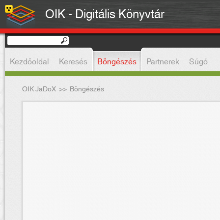
OIK - Digitális Könyvtár
Kezdőoldal
Keresés
Böngészés
Partnerek
Súgó
OIK JaDoX
>>
Böngészés