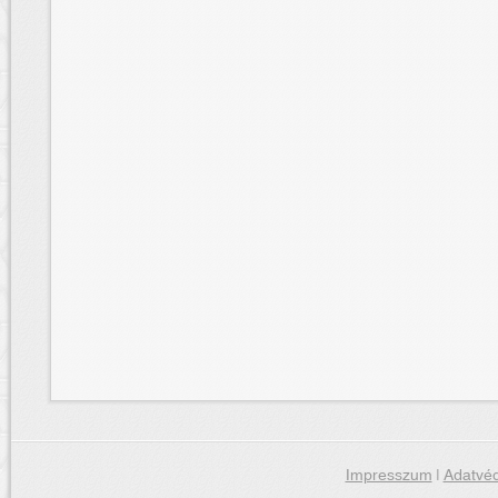
Impresszum
|
Adatvéd