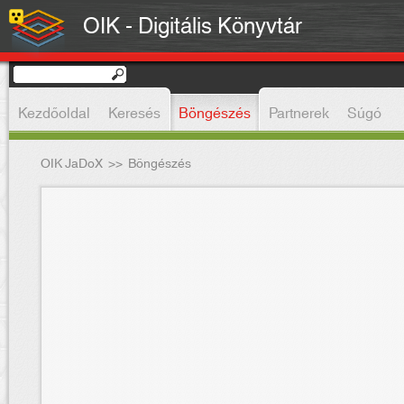
OIK - Digitális Könyvtár
Kezdőoldal
Keresés
Böngészés
Partnerek
Súgó
OIK JaDoX
>>
Böngészés