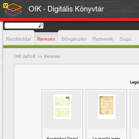
OIK - Digitális Könyvtár
Kezdőoldal
Keresés
Böngészés
Partnerek
Súgó
OIK JaDoX
>>
Keresés
Legú
Kosztolányi Dezső
Le réveille matin