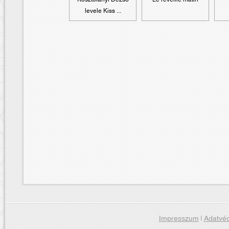
levele Kiss ...
Impresszum
|
Adatvéd