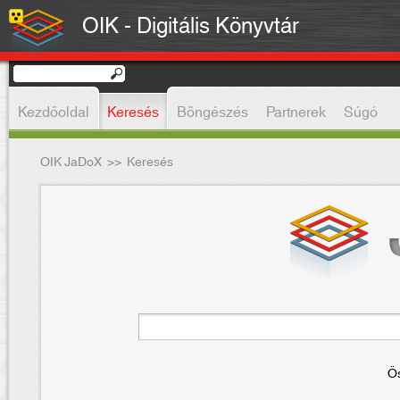
OIK - Digitális Könyvtár
Kezdőoldal
Keresés
Böngészés
Partnerek
Súgó
OIK JaDoX
>>
Keresés
Ös