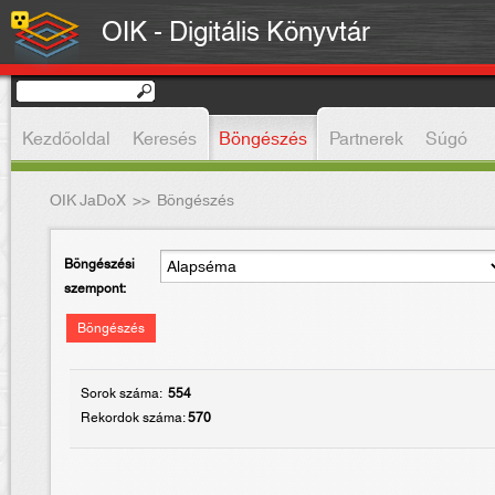
OIK - Digitális Könyvtár
Kezdőoldal
Keresés
Böngészés
Partnerek
Súgó
OIK JaDoX
>>
Böngészés
Böngészési
szempont:
Böngészés
Sorok száma:
554
Rekordok száma:
570