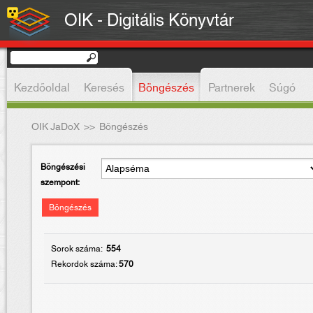
OIK - Digitális Könyvtár
Kezdőoldal
Keresés
Böngészés
Partnerek
Súgó
OIK JaDoX
>>
Böngészés
Böngészési
szempont:
Böngészés
Sorok száma:
554
Rekordok száma:
570