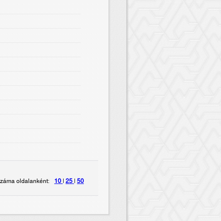
záma oldalanként:
10
|
25
|
50