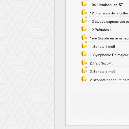
10e. Livraison, op. 57
12 chansons de la collect
12 études expressives po
12 Préludes 1.
1ere Sonate en ré mineur
1. Sonate, f-moll
1. Symphonie Ré majeur
2. Part No. 3-4.
2. Sonate d-moll
2. szonáta hegedűre és 