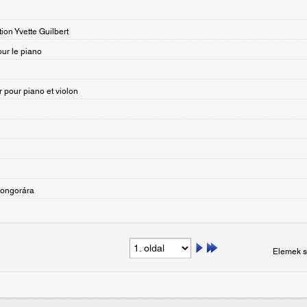
ion Yvette Guilbert
ur le piano
 pour piano et violon
zongorára
Elemek s