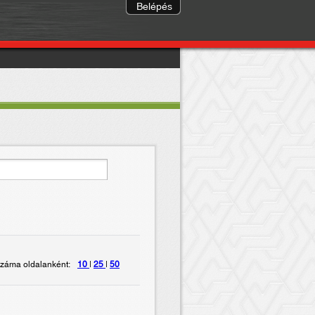
Belépés
záma oldalanként:
10
|
25
|
50