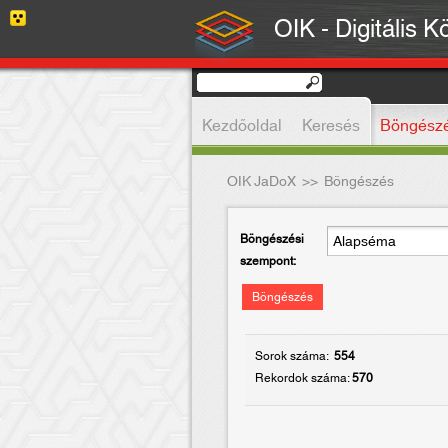
OIK - Digitális K
Kezdőoldal
Keresés
Böngész
OIK JaDoX
>>
Böngészés
Böngészési
szempont:
Böngészés
Sorok száma:
554
Rekordok száma:
570