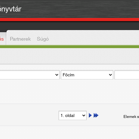
önyvtár
és
Partnerek
Súgó
Elemek s