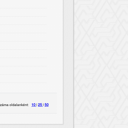
záma oldalanként:
10
|
25
|
50