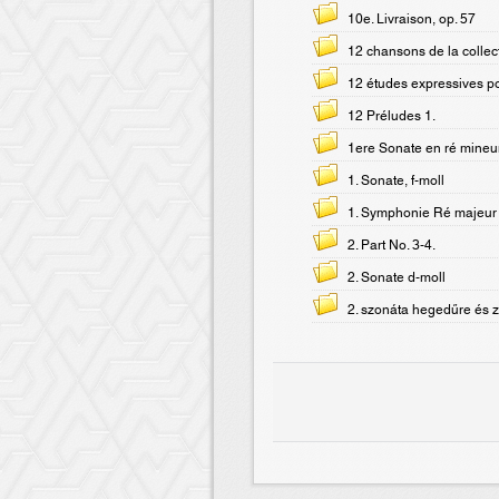
10e. Livraison, op. 57
12 chansons de la collect
12 études expressives po
12 Préludes 1.
1ere Sonate en ré mineur
1. Sonate, f-moll
1. Symphonie Ré majeur
2. Part No. 3-4.
2. Sonate d-moll
2. szonáta hegedűre és 