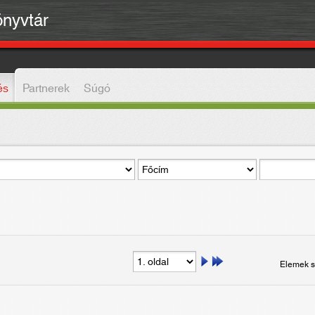
önyvtár
és
Partnerek
Súgó
Elemek s