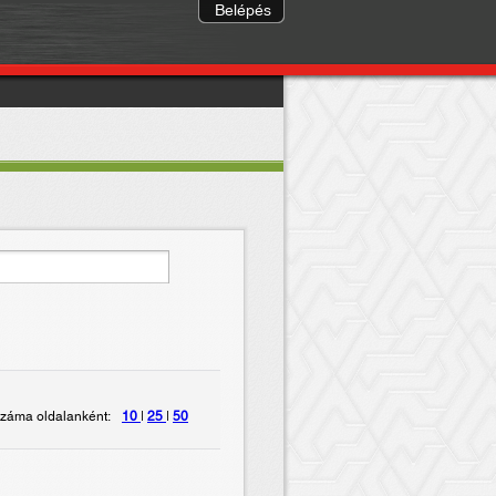
Belépés
záma oldalanként:
10
|
25
|
50