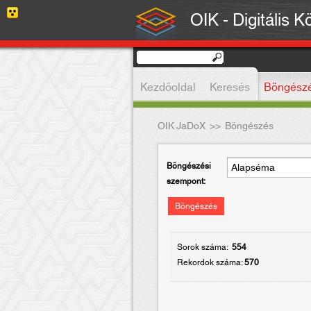
OIK - Digitális K
Kezdőoldal
Keresés
Böngész
OIK JaDoX
>>
Böngészés
Böngészési
szempont:
Böngészés
Sorok száma:
554
Rekordok száma:
570