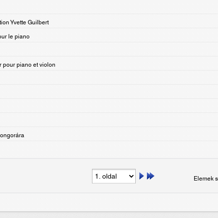
ion Yvette Guilbert
ur le piano
 pour piano et violon
zongorára
Elemek s