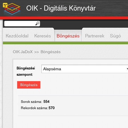
OIK - Digitális Könyvtár
Kezdőoldal
Keresés
Böngészés
Partnerek
Súgó
OIK JaDoX
>>
Böngészés
Böngészési
szempont:
Böngészés
Sorok száma:
554
Rekordok száma:
570