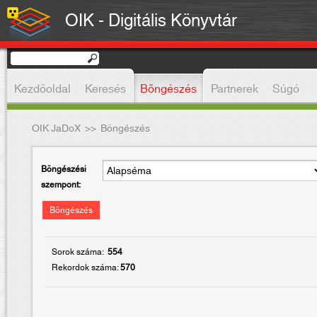
OIK - Digitális Könyvtár
Kezdőoldal
Keresés
Böngészés
Partnerek
Súgó
OIK JaDoX
>>
Böngészés
Böngészési
szempont:
Böngészés
Sorok száma:
554
Rekordok száma:
570