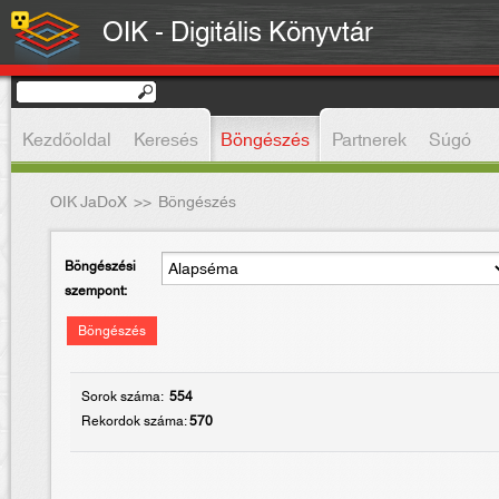
OIK - Digitális Könyvtár
Kezdőoldal
Keresés
Böngészés
Partnerek
Súgó
OIK JaDoX
>>
Böngészés
Böngészési
szempont:
Böngészés
Sorok száma:
554
Rekordok száma:
570