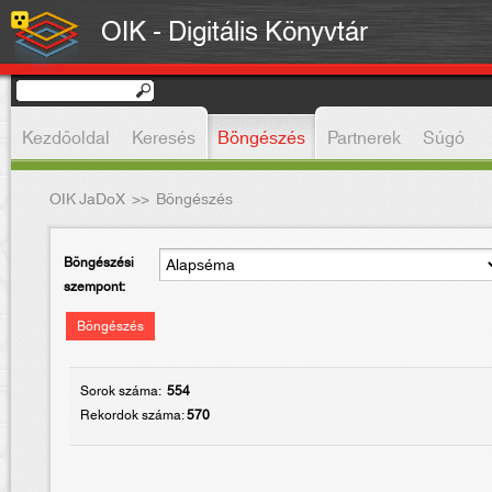
OIK - Digitális Könyvtár
Kezdőoldal
Keresés
Böngészés
Partnerek
Súgó
OIK JaDoX
>>
Böngészés
Böngészési
szempont:
Böngészés
Sorok száma:
554
Rekordok száma:
570