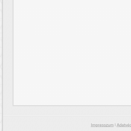
Impresszum
|
Adatvéd