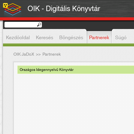
OIK - Digitális Könyvtár
Kezdőoldal
Keresés
Böngészés
Partnerek
Súgó
OIK JaDoX
>>
Partnerek
Országos Idegennyelvű Könyvtár