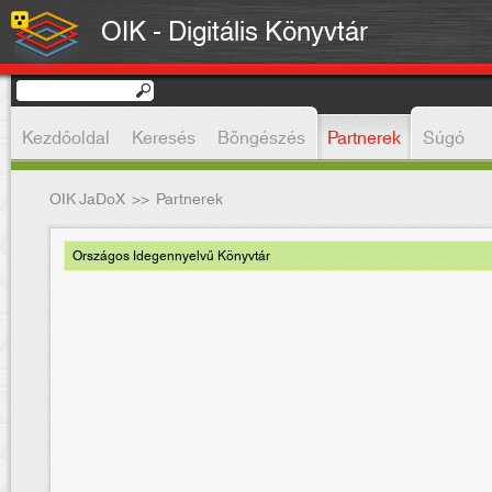
OIK - Digitális Könyvtár
Kezdőoldal
Keresés
Böngészés
Partnerek
Súgó
OIK JaDoX
>>
Partnerek
Országos Idegennyelvű Könyvtár