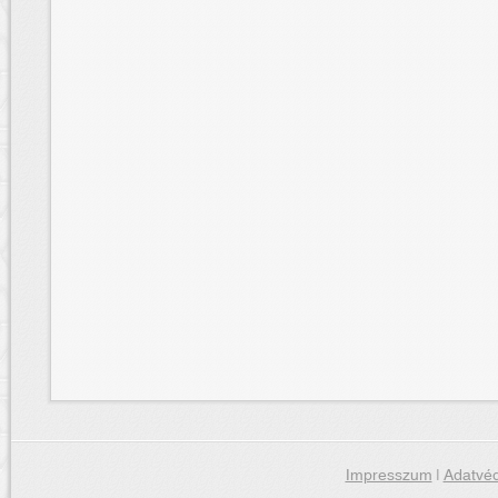
Impresszum
|
Adatvéd