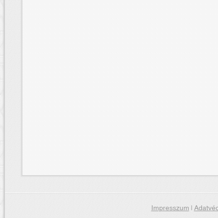
Impresszum
|
Adatvéd