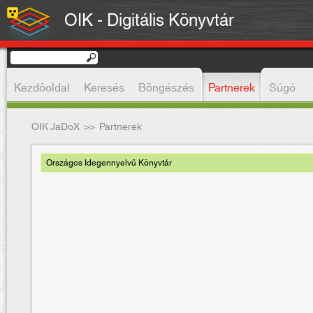
OIK - Digitális Könyvtár
Kezdőoldal
Keresés
Böngészés
Partnerek
Súgó
OIK JaDoX
>>
Partnerek
Országos Idegennyelvű Könyvtár