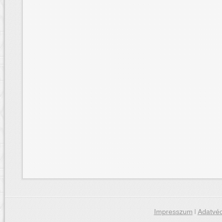
Impresszum
|
Adatvéd