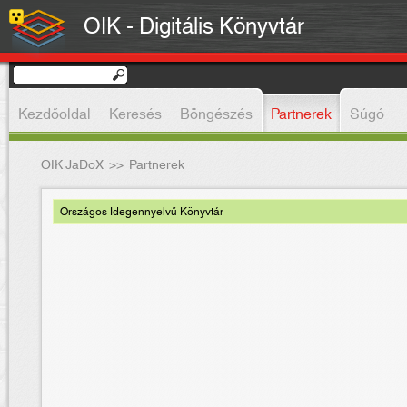
OIK - Digitális Könyvtár
Kezdőoldal
Keresés
Böngészés
Partnerek
Súgó
OIK JaDoX
>>
Partnerek
Országos Idegennyelvű Könyvtár