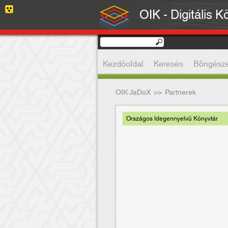
OIK - Digitális K
Kezdőoldal
Keresés
Böngész
OIK JaDoX
>>
Partnerek
Országos Idegennyelvű Könyvtár