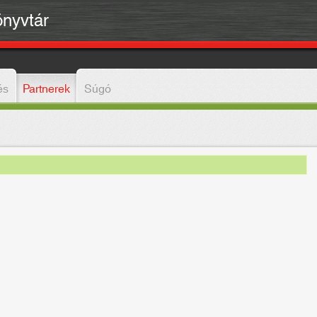
önyvtár
és
Partnerek
Súgó