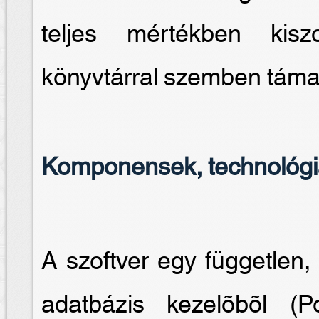
teljes mértékben kiszo
könyvtárral szemben támas
Komponensek, technológ
A szoftver egy független, 
adatbázis kezelõbõl 