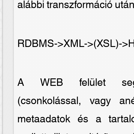
alábbi transzformáció után
RDBMS->XML->(XSL)->
A WEB felület segít
(csonkolással, vagy an
metaadatok és a tartal