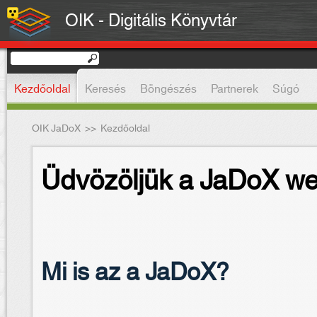
OIK - Digitális Könyvtár
Kezdőoldal
Keresés
Böngészés
Partnerek
Súgó
OIK JaDoX
>>
Kezdőoldal
Üdvözöljük a JaDoX we
Mi is az a JaDoX?