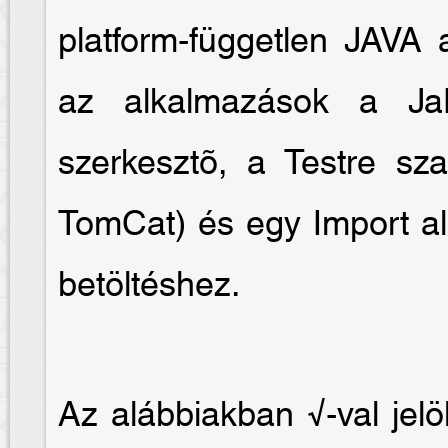
platform-független JAVA 
az alkalmazások a Ja
szerkesztõ, a Testre sz
TomCat) és egy Import al
betöltéshez.
Az alábbiakban √-val jelö