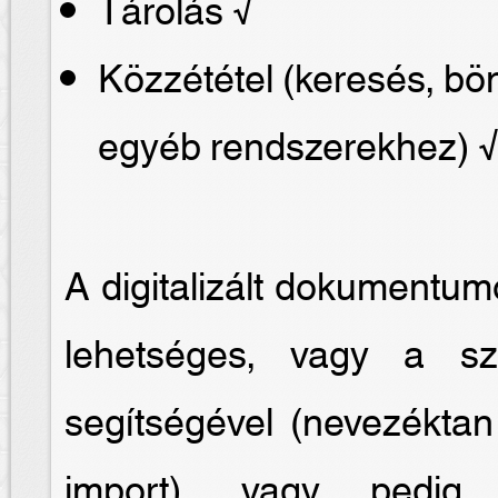
Tárolás √
Közzététel (keresés, b
egyéb rendszerekhez) 
A digitalizált dokumentum
lehetséges, vagy a sze
segítségével (nevezéktan
import), vagy pedig