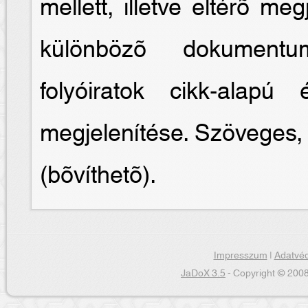
mellett, illetve eltérõ meg
különbözõ dokumentum
folyóiratok cikk-alapú
megjelenítése. Szöveges, 
(bõvíthetõ).
Impresszum
|
Adatvéd
JaDoX 3.5
- Copyright © 2008