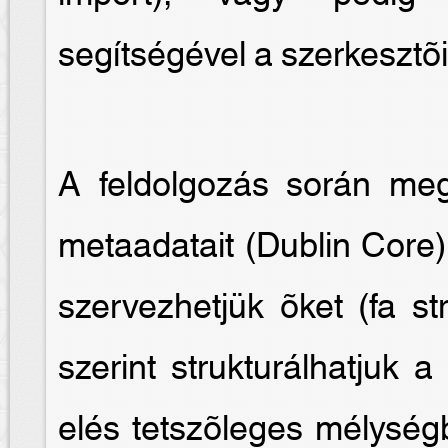
segítségével a szerkesztõi 
A feldolgozás során me
metaadatait (Dublin Core)
szervezhetjük õket (fa st
szerint strukturálhatjuk 
elés tetszõleges mélységb