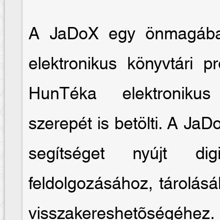
A JaDoX egy önmagában
elektronikus könyvtári 
HunTéka elektronikus
szerepét is betölti. A JaD
segítséget nyújt digi
feldolgozásához, tárolás
visszakereshetõségéhez.