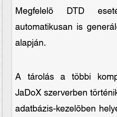
Megfelelõ DTD eseté
automatikusan is generál
alapján.
A tárolás a többi kom
JaDoX szerverben történik
adatbázis-kezelõben hely