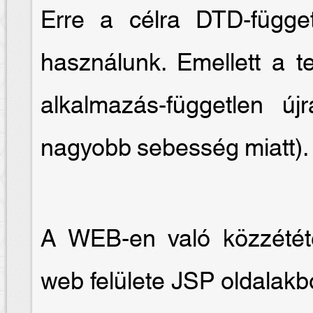
Erre a célra DTD-függet
használunk. Emellett a te
alkalmazás-független új
nagyobb sebesség miatt).
A WEB-en való közzétét
web felülete JSP oldalakb