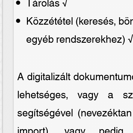
Tárolás √
Közzététel (keresés, b
egyéb rendszerekhez) 
A digitalizált dokumentum
lehetséges, vagy a sze
segítségével (nevezéktan
import), vagy pedig