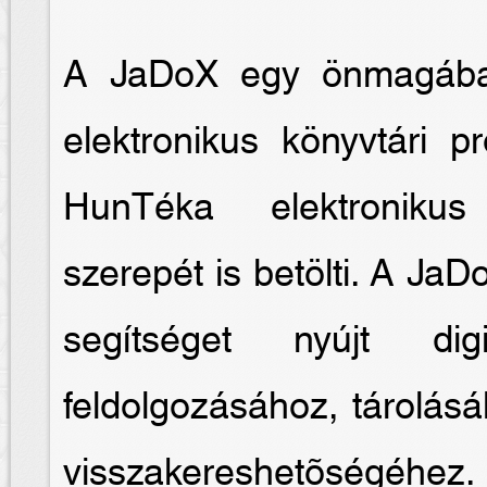
A JaDoX egy önmagában
elektronikus könyvtári 
HunTéka elektronikus
szerepét is betölti. A JaD
segítséget nyújt digi
feldolgozásához, tárolás
visszakereshetõségéhez.