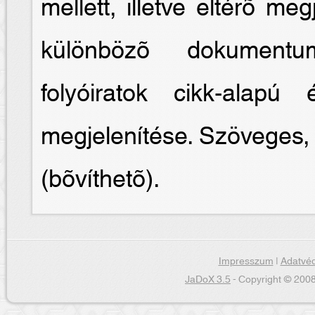
mellett, illetve eltérõ meg
különbözõ dokumentum
folyóiratok cikk-alapú
megjelenítése. Szöveges, 
(bõvíthetõ).
Impresszum
|
Adatvéd
JaDoX 3.5
- Copyright © 2008