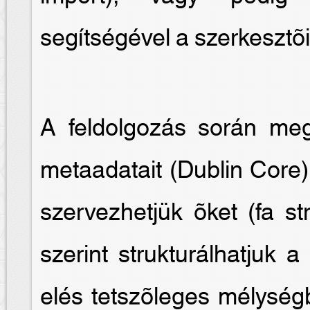
segítségével a szerkesztõi 
A feldolgozás során me
metaadatait (Dublin Core)
szervezhetjük õket (fa st
szerint strukturálhatjuk 
elés tetszõleges mélységb