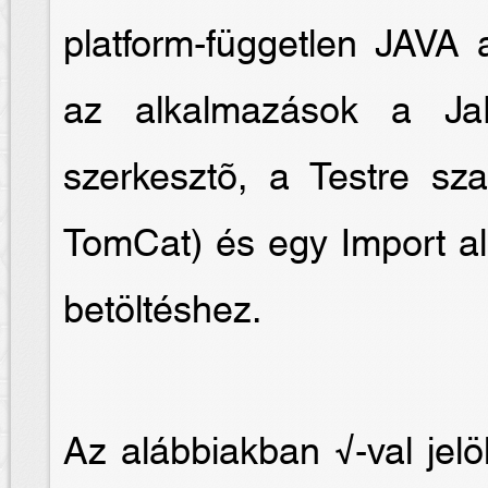
platform-független JAVA 
az alkalmazások a Ja
szerkesztõ, a Testre sz
TomCat) és egy Import al
betöltéshez.
Az alábbiakban √-val jelö