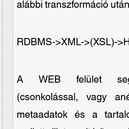
alábbi transzformáció után
RDBMS->XML->(XSL)->
A WEB felület segít
(csonkolással, vagy an
metaadatok és a tartal