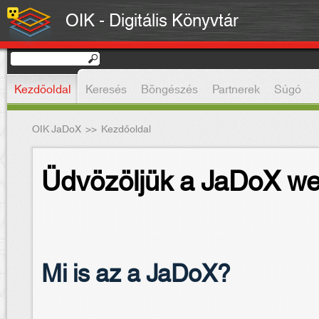
OIK - Digitális Könyvtár
Kezdőoldal
Keresés
Böngészés
Partnerek
Súgó
OIK JaDoX
>>
Kezdőoldal
Üdvözöljük a JaDoX we
Mi is az a JaDoX?