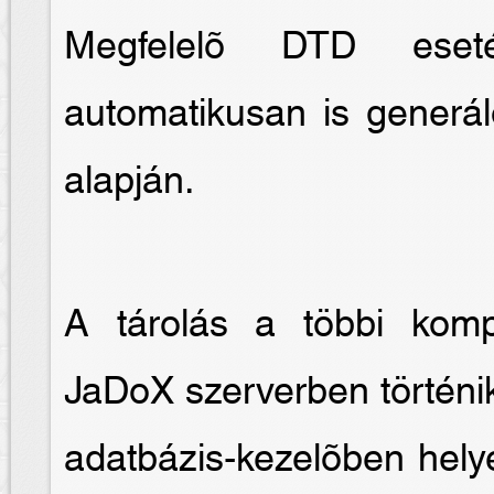
Megfelelõ DTD eseté
automatikusan is generál
alapján.
A tárolás a többi kom
JaDoX szerverben történik
adatbázis-kezelõben hely