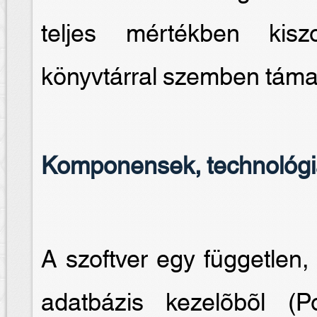
teljes mértékben kiszo
könyvtárral szemben támas
Komponensek, technológ
A szoftver egy független, 
adatbázis kezelõbõl 