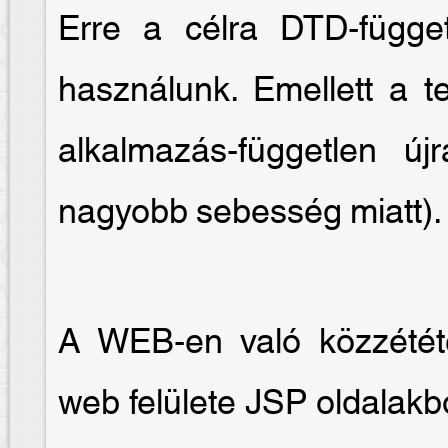
Erre a célra DTD-függet
használunk. Emellett a te
alkalmazás-független új
nagyobb sebesség miatt).
A WEB-en való közzétét
web felülete JSP oldalakb