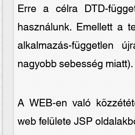
Erre a célra DTD-függet
használunk. Emellett a te
alkalmazás-független új
nagyobb sebesség miatt).
A WEB-en való közzétét
web felülete JSP oldalakb