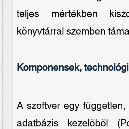
teljes mértékben kiszo
könyvtárral szemben támas
Komponensek, technológ
A szoftver egy független, 
adatbázis kezelõbõl 