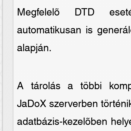
Megfelelõ DTD eseté
automatikusan is generál
alapján.
A tárolás a többi kom
JaDoX szerverben történik
adatbázis-kezelõben hely