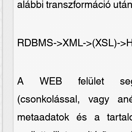
alábbi transzformáció után
RDBMS->XML->(XSL)->
A WEB felület segít
(csonkolással, vagy an
metaadatok és a tartal