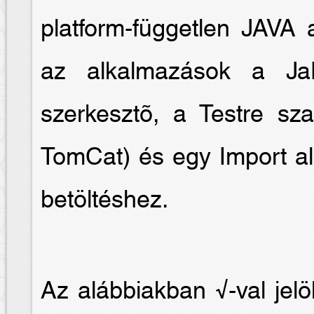
platform-független JAVA 
az alkalmazások a Ja
szerkesztõ, a Testre sz
TomCat) és egy Import al
betöltéshez.
Az alábbiakban √-val jelö