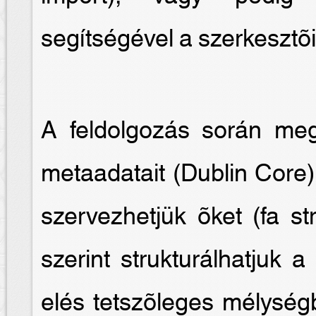
segítségével a szerkesztõi 
A feldolgozás során me
metaadatait (Dublin Core)
szervezhetjük õket (fa st
szerint strukturálhatjuk 
elés tetszõleges mélységb