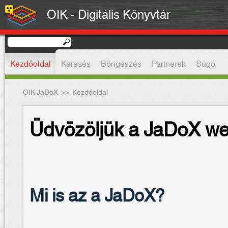
OIK - Digitális Könyvtár
Kezdőoldal
Keresés
Böngészés
Partnerek
Súgó
OIK JaDoX
>>
Kezdőoldal
Üdvözöljük a JaDoX we
Mi is az a JaDoX?