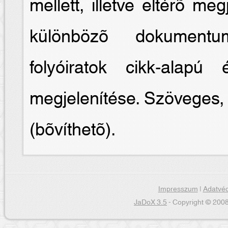
mellett, illetve eltérõ meg
különbözõ dokumentum
folyóiratok cikk-alapú
megjelenítése. Szöveges, 
(bõvíthetõ).
Impresszum
|
Adatvéd
JaDoX 3.5
- Copyright © 2008