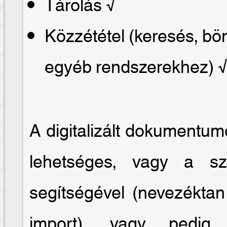
Tárolás √
Közzététel (keresés, b
egyéb rendszerekhez) 
A digitalizált dokumentum
lehetséges, vagy a sze
segítségével (nevezéktan
import), vagy pedig