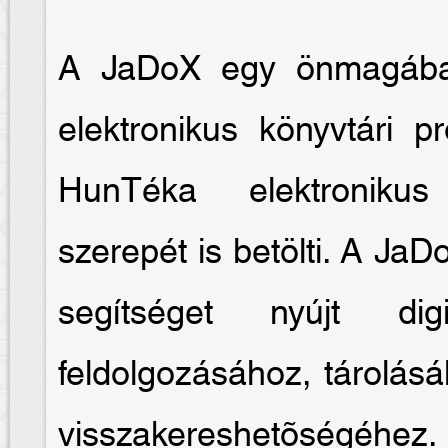
A JaDoX egy önmagában
elektronikus könyvtári 
HunTéka elektronikus
szerepét is betölti. A JaD
segítséget nyújt digi
feldolgozásához, tárolás
visszakereshetõségéhez.