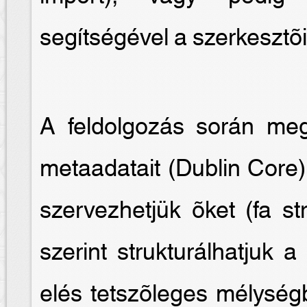
segítségével a szerkesztõi 
A feldolgozás során me
metaadatait (Dublin Core)
szervezhetjük õket (fa st
szerint strukturálhatjuk 
elés tetszõleges mélységb