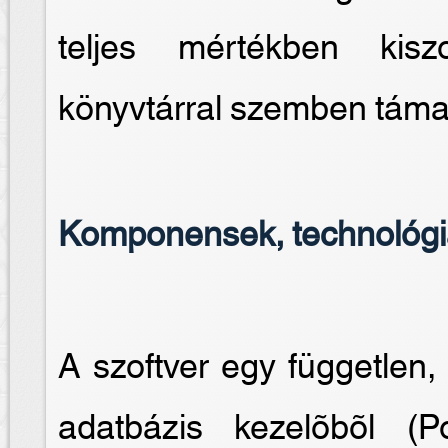
teljes mértékben kiszo
könyvtárral szemben támas
Komponensek, technológ
A szoftver egy független, 
adatbázis kezelõbõl 