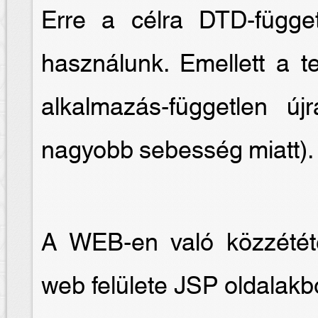
Erre a célra DTD-függet
használunk. Emellett a te
alkalmazás-független új
nagyobb sebesség miatt).
A WEB-en való közzétét
web felülete JSP oldalakb