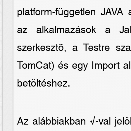
platform-független JAVA 
az alkalmazások a Ja
szerkesztõ, a Testre sz
TomCat) és egy Import al
betöltéshez.
Az alábbiakban √-val jelö