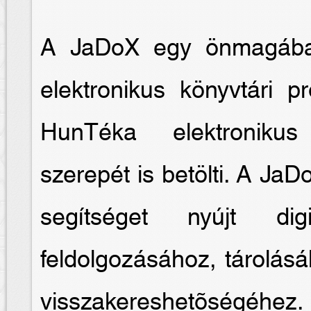
A JaDoX egy önmagában
elektronikus könyvtári 
HunTéka elektronikus
szerepét is betölti. A JaD
segítséget nyújt digi
feldolgozásához, tárolás
visszakereshetõségéhez.