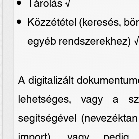
Tárolás √
Közzététel (keresés, b
egyéb rendszerekhez) 
A digitalizált dokumentum
lehetséges, vagy a sze
segítségével (nevezéktan
import), vagy pedig