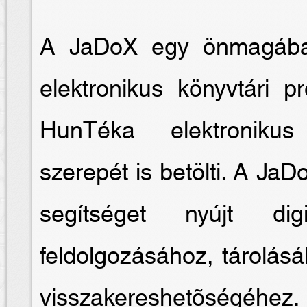
A JaDoX egy önmagában
elektronikus könyvtári 
HunTéka elektronikus
szerepét is betölti. A JaD
segítséget nyújt digi
feldolgozásához, tárolás
visszakereshetõségéhez.