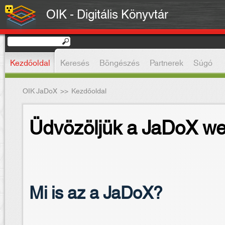
OIK - Digitális Könyvtár
Kezdőoldal
Keresés
Böngészés
Partnerek
Súgó
OIK JaDoX
>>
Kezdőoldal
Üdvözöljük a JaDoX we
Mi is az a JaDoX?