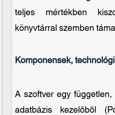
teljes mértékben kiszo
könyvtárral szemben támas
Komponensek, technológ
A szoftver egy független, 
adatbázis kezelõbõl 