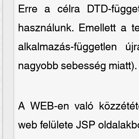
Erre a célra DTD-függet
használunk. Emellett a te
alkalmazás-független új
nagyobb sebesség miatt).
A WEB-en való közzétét
web felülete JSP oldalakb