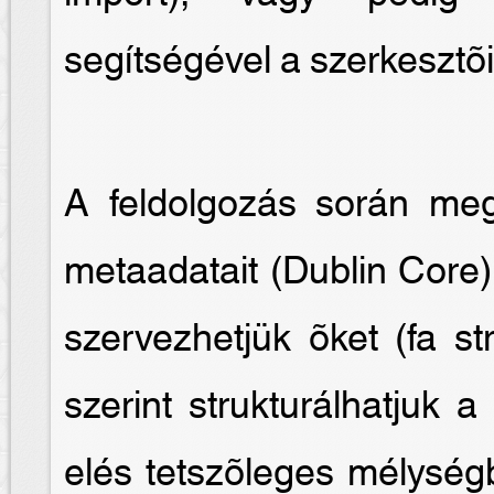
segítségével a szerkesztõi 
A feldolgozás során me
metaadatait (Dublin Core)
szervezhetjük õket (fa st
szerint strukturálhatjuk 
elés tetszõleges mélységb