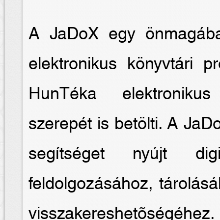
A JaDoX egy önmagában
elektronikus könyvtári 
HunTéka elektronikus
szerepét is betölti. A JaD
segítséget nyújt digi
feldolgozásához, tárolás
visszakereshetõségéhez.