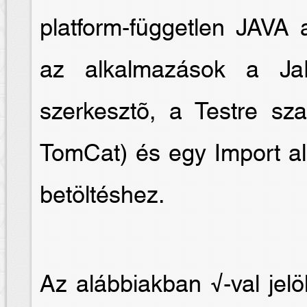
platform-független JAVA 
az alkalmazások a Ja
szerkesztõ, a Testre sz
TomCat) és egy Import al
betöltéshez.
Az alábbiakban √-val jelö