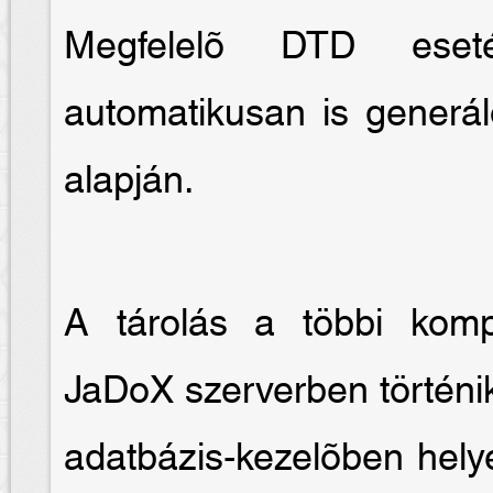
Megfelelõ DTD eseté
automatikusan is generál
alapján.
A tárolás a többi kom
JaDoX szerverben történik
adatbázis-kezelõben hely