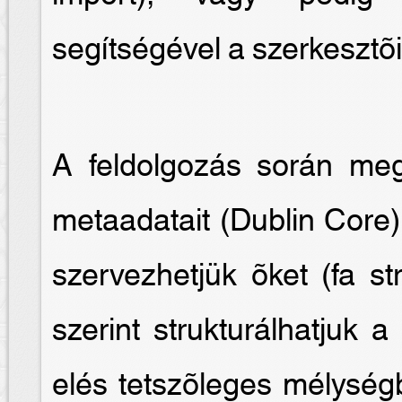
segítségével a szerkesztõi 
A feldolgozás során me
metaadatait (Dublin Core)
szervezhetjük õket (fa st
szerint strukturálhatjuk 
elés tetszõleges mélységb