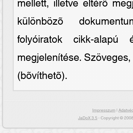
mellett, illetve eltérõ meg
különbözõ dokumentum
folyóiratok cikk-alapú
megjelenítése. Szöveges, 
(bõvíthetõ).
Impresszum
|
Adatvéd
JaDoX 3.5
- Copyright © 2008