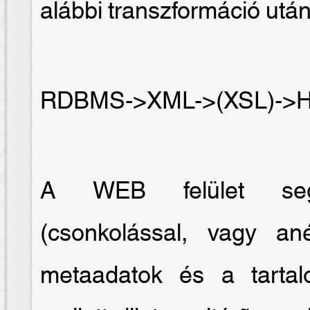
alábbi transzformáció után
RDBMS->XML->(XSL)->
A WEB felület segít
(csonkolással, vagy an
metaadatok és a tartal