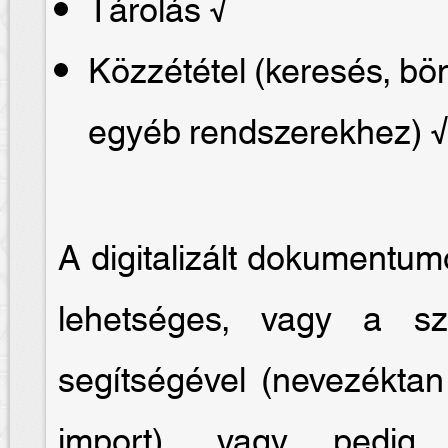
Tárolás √
Közzététel (keresés, b
egyéb rendszerekhez) 
A digitalizált dokumentum
lehetséges, vagy a sze
segítségével (nevezéktan
import), vagy pedig