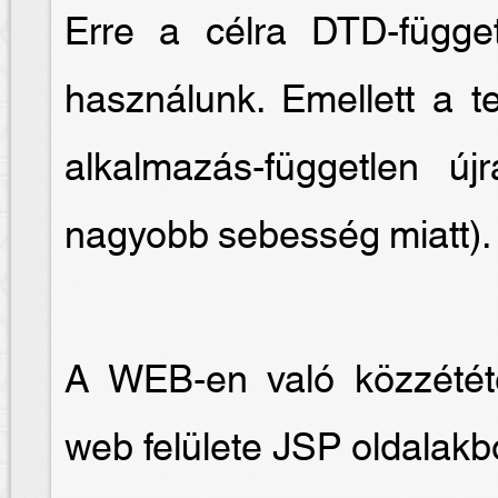
Erre a célra DTD-függet
használunk. Emellett a te
alkalmazás-független új
nagyobb sebesség miatt).
A WEB-en való közzétét
web felülete JSP oldalakb