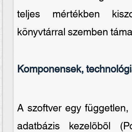
teljes mértékben kiszo
könyvtárral szemben támas
Komponensek, technológ
A szoftver egy független, 
adatbázis kezelõbõl 