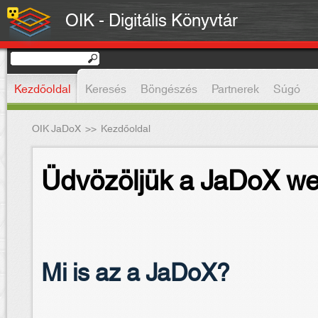
OIK - Digitális Könyvtár
Kezdőoldal
Keresés
Böngészés
Partnerek
Súgó
OIK JaDoX
>>
Kezdőoldal
Üdvözöljük a JaDoX we
Mi is az a JaDoX?