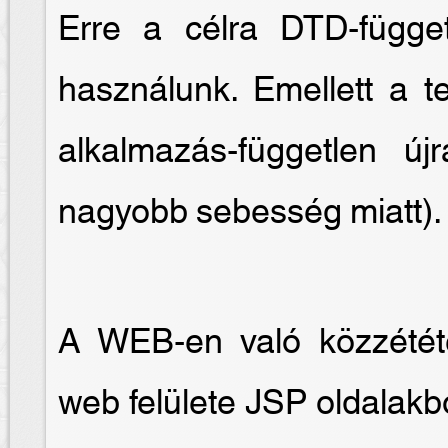
Erre a célra DTD-függet
használunk. Emellett a te
alkalmazás-független új
nagyobb sebesség miatt).
A WEB-en való közzétét
web felülete JSP oldalakb