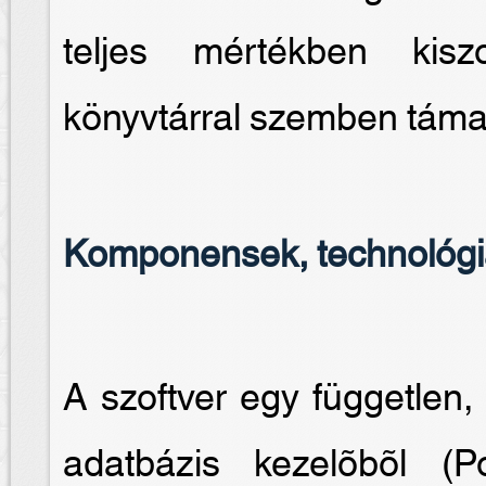
teljes mértékben kiszo
könyvtárral szemben támas
Komponensek, technológ
A szoftver egy független, 
adatbázis kezelõbõl 