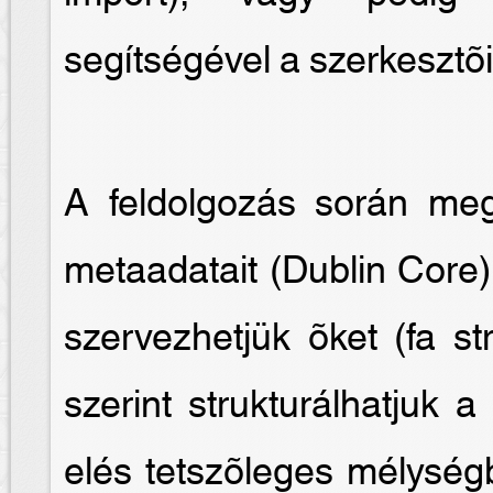
segítségével a szerkesztõi 
A feldolgozás során me
metaadatait (Dublin Core)
szervezhetjük õket (fa st
szerint strukturálhatjuk 
elés tetszõleges mélységb