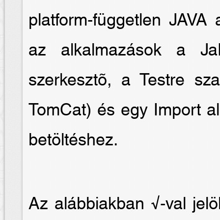
platform-független JAVA 
az alkalmazások a Ja
szerkesztõ, a Testre sz
TomCat) és egy Import al
betöltéshez.
Az alábbiakban √-val jelö