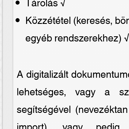
Tárolás √
Közzététel (keresés, b
egyéb rendszerekhez) 
A digitalizált dokumentum
lehetséges, vagy a sze
segítségével (nevezéktan
import), vagy pedig