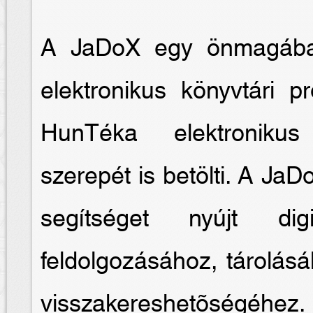
A JaDoX egy önmagában
elektronikus könyvtári 
HunTéka elektronikus
szerepét is betölti. A JaD
segítséget nyújt digi
feldolgozásához, tárolás
visszakereshetõségéhez.