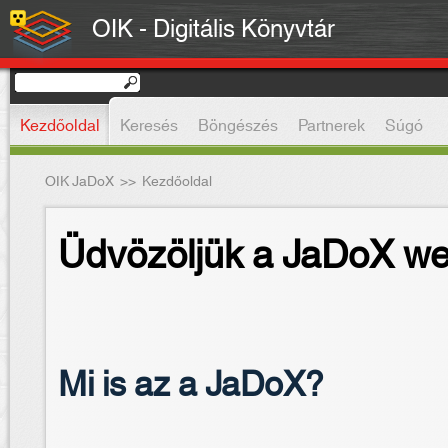
OIK - Digitális Könyvtár
Kezdőoldal
Keresés
Böngészés
Partnerek
Súgó
OIK JaDoX
>>
Kezdőoldal
Üdvözöljük a JaDoX we
Mi is az a JaDoX?