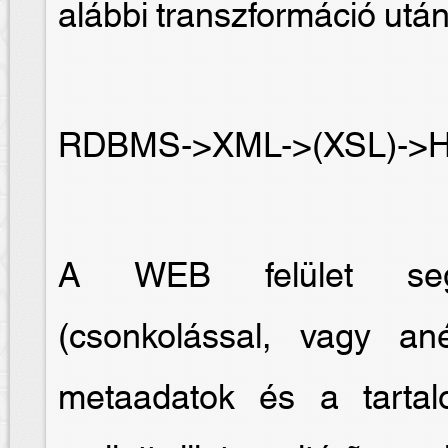
alábbi transzformáció után
RDBMS->XML->(XSL)->
A WEB felület segít
(csonkolással, vagy an
metaadatok és a tartal