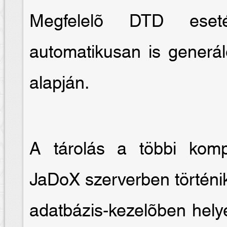
Megfelelõ DTD eseté
automatikusan is generál
alapján.
A tárolás a többi kom
JaDoX szerverben történik
adatbázis-kezelõben hely