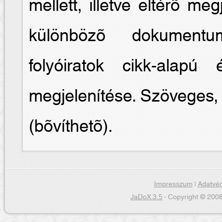
mellett, illetve eltérõ meg
különbözõ dokumentum
folyóiratok cikk-alapú
megjelenítése. Szöveges, 
(bõvíthetõ).
Impresszum
|
Adatvéd
JaDoX 3.5
- Copyright © 2008