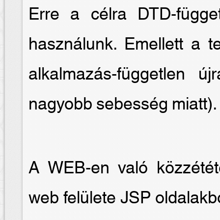
Erre a célra DTD-függet
használunk. Emellett a te
alkalmazás-független új
nagyobb sebesség miatt).
A WEB-en való közzétét
web felülete JSP oldalakb