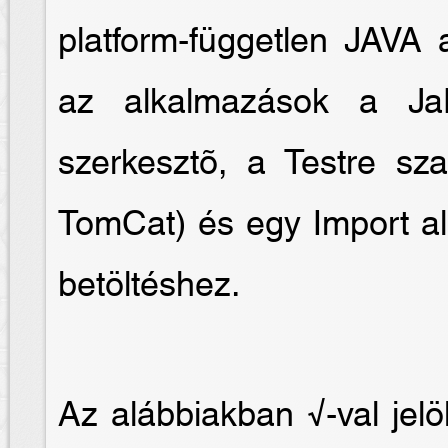
platform-független JAVA 
az alkalmazások a Ja
szerkesztõ, a Testre sz
TomCat) és egy Import al
betöltéshez.
Az alábbiakban √-val jelö