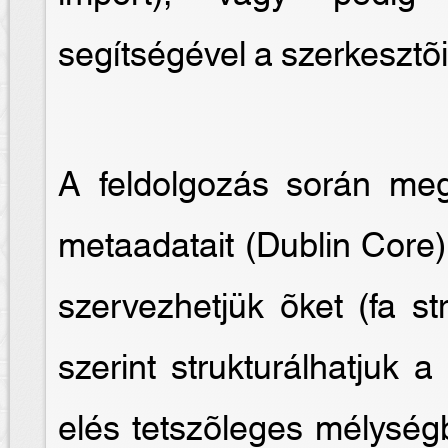
segítségével a szerkesztõi 
A feldolgozás során me
metaadatait (Dublin Core)
szervezhetjük õket (fa st
szerint strukturálhatjuk 
elés tetszõleges mélységb