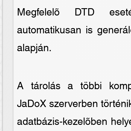
Megfelelõ DTD eseté
automatikusan is generál
alapján.
A tárolás a többi kom
JaDoX szerverben történik
adatbázis-kezelõben hely