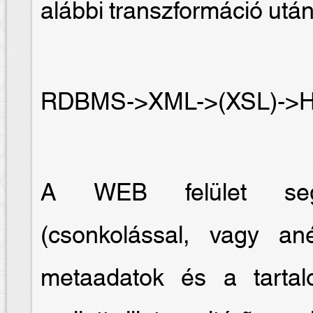
alábbi transzformáció után
RDBMS->XML->(XSL)->
A WEB felület segít
(csonkolással, vagy an
metaadatok és a tartal