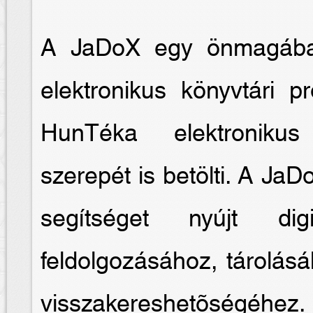
A JaDoX egy önmagában
elektronikus könyvtári 
HunTéka elektronikus
szerepét is betölti. A JaD
segítséget nyújt digi
feldolgozásához, tárolás
visszakereshetõségéhez.