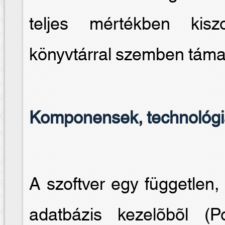
teljes mértékben kiszo
könyvtárral szemben támas
Komponensek, technológ
A szoftver egy független, 
adatbázis kezelõbõl 