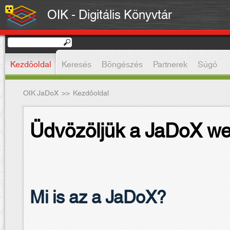
OIK - Digitális Könyvtár
Kezdőoldal
Keresés
Böngészés
Partnerek
Súgó
OIK JaDoX
>>
Kezdőoldal
Üdvözöljük a JaDoX we
Mi is az a JaDoX?