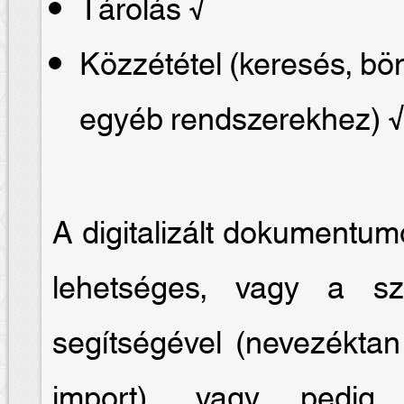
Tárolás √
Közzététel (keresés, b
egyéb rendszerekhez) 
A digitalizált dokumentum
lehetséges, vagy a sze
segítségével (nevezéktan
import), vagy pedig