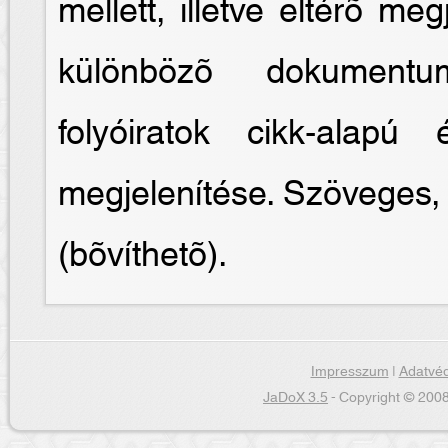
mellett, illetve eltérõ meg
különbözõ dokumentum
folyóiratok cikk-alapú
megjelenítése. Szöveges, 
(bõvíthetõ).
Impresszum
|
Adatvéd
JaDoX 3.5
- Copyright © 2008