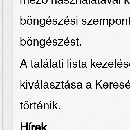
mező használatával k
böngészési szempontot
böngészést.
A találati lista keze
kiválasztása a Keres
történik.
Hírek