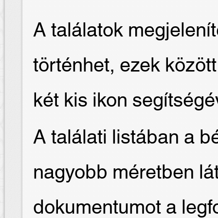
A találatok megjelení
történhet, ezek közöt
két kis ikon segítségé
A találati listában a 
nagyobb méretben láth
dokumentumot a legfo