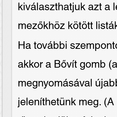
kiválaszthatjuk azt a l
mezőkhöz kötött listák
Ha további szemponto
akkor a Bővít gomb (a
megnyomásával újab
jeleníthetünk meg. (A