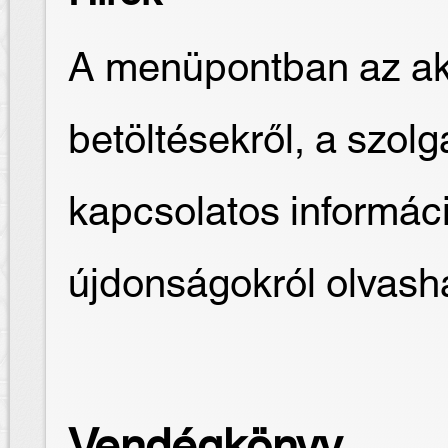
A menüpontban az akt
betöltésekről, a szolg
kapcsolatos informác
újdonságokról olvash