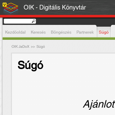
OIK - Digitális Könyvtár
Kezdőoldal
Keresés
Böngészés
Partnerek
Súgó
OIK JaDoX
>>
Súgó
Súgó
Ajánlot