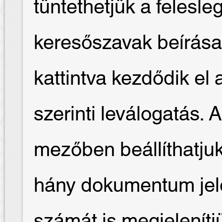
tüntethetjük a felesl
keresőszavak beírása
kattintva kezdődik e
szerinti leválogatás. 
mezőben beállíthatjuk
hány dokumentum jele
számát is megjelenítj