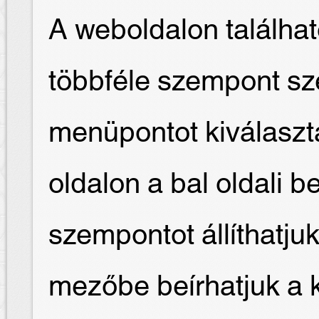
A weboldalon találha
többféle szempont sze
menüpontot kiválaszt
oldalon a bal oldali b
szempontot állíthatjuk
mezőbe beírhatjuk a 