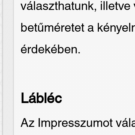
választhatunk, illetve
betűméretet a kénye
érdekében.
Lábléc
Az Impresszumot vála