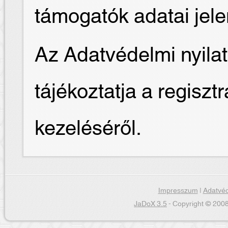
támogatók adatai jel
Az Adatvédelmi nyilat
tájékoztatja a regiszt
kezeléséről.
Impresszum
|
Adatvéd
JaDoX 3.5
- Copyright © 2008