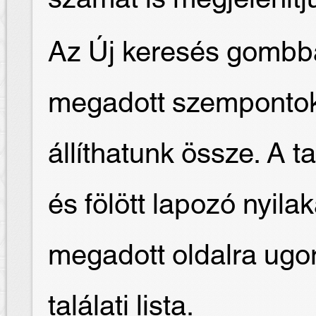
Az Új keresés gombba
megadott szempontok 
állíthatunk össze. A t
és fölött lapozó nyilak
megadott oldalra ugor
találati lista.