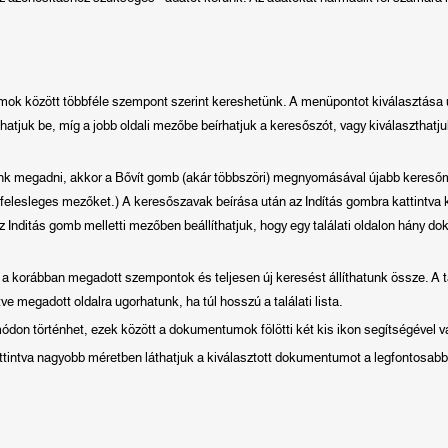
ok között többféle szempont szerint kereshetünk. A menüpontot kiválasztása ut
hatjuk be, míg a jobb oldali mezőbe beírhatjuk a keresőszót, vagy kiválaszthatjuk 
nk megadni, akkor a Bővít gomb (akár többszöri) megnyomásával újabb keresőm
a felesleges mezőket.) A keresőszavak beírása után az Indítás gombra kattintva
z Inditás gomb melletti mezőben beállíthatjuk, hogy egy találati oldalon hány d
a korábban megadott szempontok és teljesen új keresést állíthatunk össze. A ta
etve megadott oldalra ugorhatunk, ha túl hosszú a találati lista.
módon történhet, ezek között a dokumentumok fölötti két kis ikon segítségével v
kattintva nagyobb méretben láthatjuk a kiválasztott dokumentumot a legfontosabb