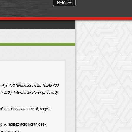
Belépés
Ajánlott felbontás : min. 1024x768
. 2.0 ), Internet Explorer (min. 6.0)
mára szabadon elérhető, vagyis
ég. A regisztráció során csak
nem adjuk át.