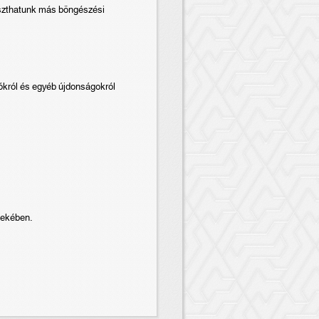
aszthatunk más böngészési
iókról és egyéb újdonságokról
dekében.