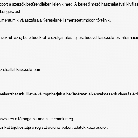
oport a szerzők betürendjében jelenik meg. A kereső mező használatával kivál
a böngészést.
okumentum kiválasztása a Keresésnél ismertetett módon történik.
kről, az új betöltésekről, a szolgáltatás fejlesztésével kapcsolatos informác
 az oldallal kapcsolatban.
 választhatunk, illetve váltogathatjuk a betűméretet a kényelmesebb olvasás ér
hozók és a támogatók adatai jelennek meg.
inkat tájékoztatja a regisztrációnál bekért adatok kezeléséről.