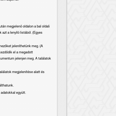
án megjelenő oldalon a bal oldali
azt a lenyíló listából. (Egyes
ezőket jeleníthetünk meg. (A
 kezdődik el a megadott
okumentum jelenjen meg. A találatok
lálatok megjelenítése alatt és
álthatunk.
 adatokkal együtt.