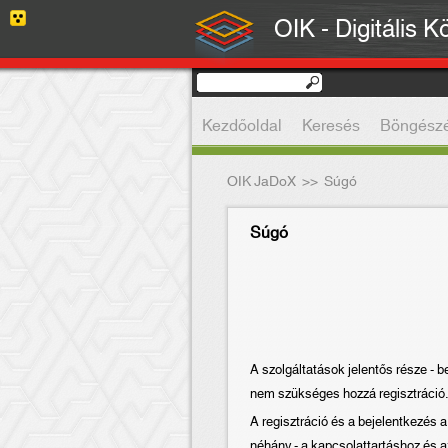
OIK - Digitális K
Kezdőoldal
Keresés
Böngész
OIK JaDoX
>>
Súgó
Súgó
A szolgáltatások jelentős része - 
nem szükséges hozzá regisztráció. 
A regisztráció és a bejelentkezés a
néhány - a kapcsolattartáshoz és 