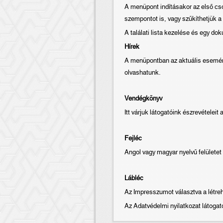
A menüpont indításakor az első cs
szempontot is, vagy szűkíthetjük 
A találati lista kezelése és egy d
Hírek
A menüpontban az aktuális eseménye
olvashatunk.
Vendégkönyv
Itt várjuk látogatóink észrevételeit
Fejléc
Angol vagy magyar nyelvű felületet
Lábléc
Az Impresszumot választva a létre
Az Adatvédelmi nyilatkozat látogató