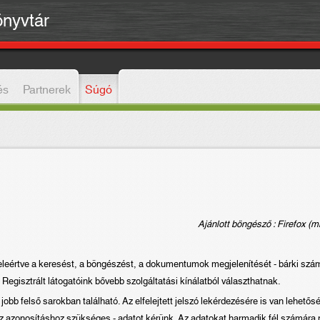
önyvtár
és
Partnerek
Súgó
Ajánlott böngésző : Firefox (min
beleértve a keresést, a böngészést, a dokumentumok megjelenítését - bárki szá
Regisztrált látogatóink bővebb szolgáltatási kínálatból választhatnak.
 jobb felső sarokban található. Az elfelejtett jelszó lekérdezésére is van lehetős
az azonosításhoz szükséges - adatot kérünk. Az adatokat harmadik fél számára 