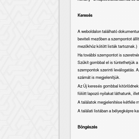
Keresés
A weboldalon található dokumentum
beviteli mezőben a szempontot állít
mezőkhöz kötött listák tartoznak.)
Ha további szempontot is szeretné
Szűkít gombbal el is tüntethetjük 
szempontok szerinti leválogatás. A
számát is megjelenítjük.
Az Új keresés gombbal kitörlődnek 
fölött lapozó nyilakat láthatunk, ill
A találatok megjelenítése kétféle 
A találati listában a bélyegképre 
Böngészés